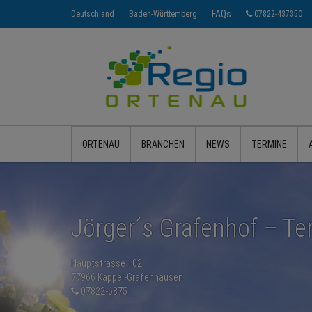
FAQs
Deutschland
Baden-Württemberg
07822-437350
ORTENAU
BRANCHEN
NEWS
TERMINE
Jörger´s Grafenhof – Te
Hauptstrasse 102
77966 Kappel-Grafenhausen
07822-6875