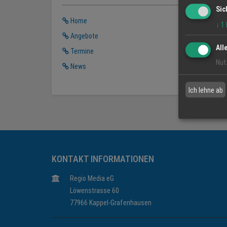
Sic
Home
↓
1
Angebote
All
Termine
Nut
News
Ich lehne ab
KONTAKT INFORMATIONEN
Regio Media eG
Löwenstrasse 60
77966 Kappel-Grafenhausen