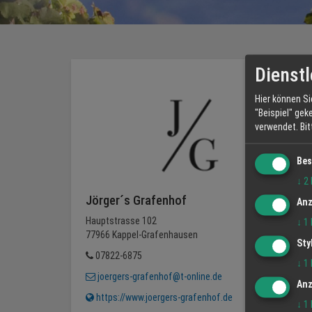
Dienstl
Hier können Si
"Beispiel" gek
verwendet.
Bi
Bes
↓
2
Jörger´s Grafenhof
Anz
Hauptstrasse 102
↓
1
77966 Kappel-Grafenhausen
Sty
07822-6875
↓
1
joergers-grafenhof@t-online.de
Anz
https://www.joergers-grafenhof.de
↓
1