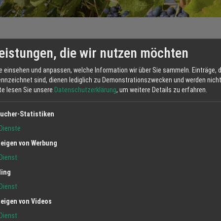
eistungen, die wir nutzen möchten
e einsehen und anpassen, welche Information wir über Sie sammeln. Einträge, d
Termine
ennzeichnet sind, dienen lediglich zu Demonstrationszwecken und werden nicht 
tte lesen Sie unsere
Datenschutzerklärung
, um weitere Details zu erfahren.
Unsere Strauße i
Freitag
02
17:00
-
21
Januar
2026
Kulinarische Zeiten
ucher-Statistiken
Dienste
eigen von Werbung
Dienst
ling
Dienst
eigen von Videos
Dienst