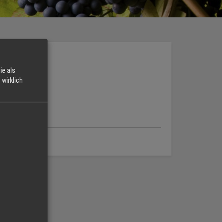
ie als
wirklich
st geöffnet
:00