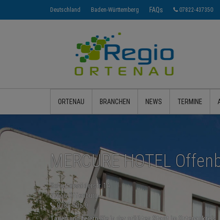
FAQs
Deutschland
Baden-Württemberg
07822-437350
ORTENAU
BRANCHEN
NEWS
TERMINE
MERCURE HOTEL Offenb
Schutterwälderstr. 1A
77656 Offenburg
0781-505-0
Tagen und feiern Sie in der größten Stadt im Ortenaukreis