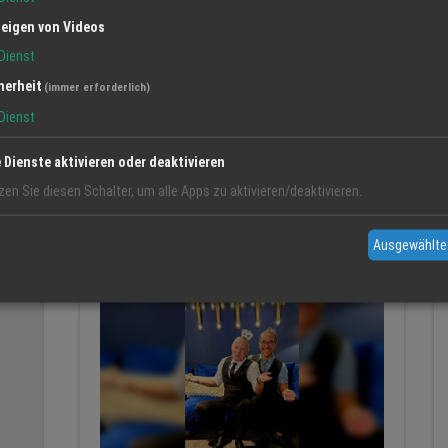
eigen von Videos
Dienst
herheit
(immer erforderlich)
Dienst
Magie hautnah: Offenburg verzaubert
mit Close-up-Show im Mercure Hotel
e Dienste aktivieren oder deaktivieren
Das Mercure Hotel in Offenburg verwandelt sich
am 10. und 11. Mai 2025 in ein magi
zen Sie diesen Schalter, um alle Apps zu aktivieren/deaktivieren.
Ausgewählte