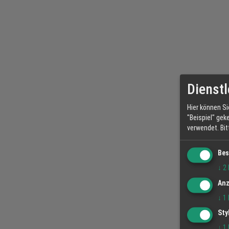
Dienstl
Hier können Si
"Beispiel" gek
verwendet.
Bi
Bes
↓
2
Anz
↓
1
Sty
↓
1