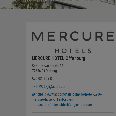
MERCURE HOTEL Offenburg
Schutterwälderstr. 1A
77656 Offenburg
0781-505-0
H2906-gl@accor.com
https://www.accorhotels.com/de/hotel-2906-
mercure-hotel-offenburg-am-
messeplatz/index.shtml#origin=mercure