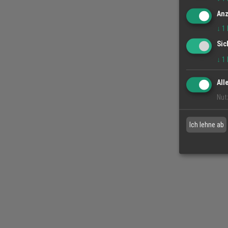
Anz
↓
1
Sic
↓
1
All
Nut
Ich lehne ab