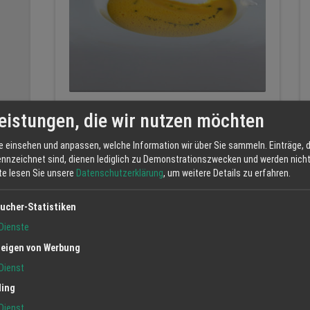
Neuer alter Küchenchef
eistungen, die wir nutzen möchten
Unser Küchenchef Christian Grindler, hat sich gut
e einsehen und anpassen, welche Information wir über Sie sammeln. Einträge, d
eingelebt, er kocht mit viel Herz, Leidenschaft
ennzeichnet sind, dienen lediglich zu Demonstrationszwecken und werden nicht 
un...
tte lesen Sie unsere
Datenschutzerklärung
, um weitere Details zu erfahren.
ucher-Statistiken
Dienste
eigen von Werbung
Dienst
ling
Dienst