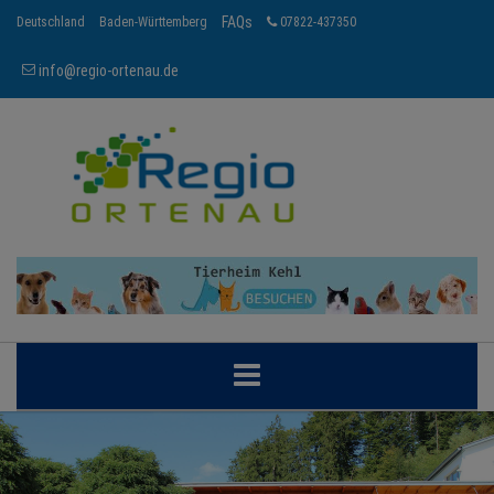
FAQs
Deutschland
Baden-Württemberg
07822-437350
info@regio-ortenau.de
ORTENAU
BRANCHEN