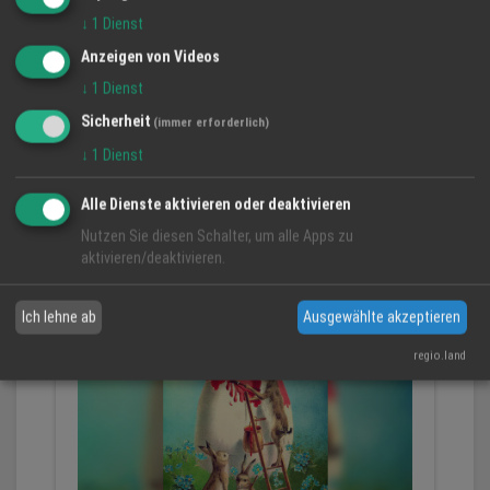
↓
1
Dienst
Anzeigen von Videos
↓
1
Dienst
Wartung und Überprüfung der
Sicherheit
(immer erforderlich)
Klimaanlagen
↓
1
Dienst
Liebe Kundinnen und Kunden Wir möchten nur noch
einmal drauf hinweisen, lassen Sie Ihre Klimaanlage...
Alle Dienste aktivieren oder deaktivieren
Nutzen Sie diesen Schalter, um alle Apps zu
aktivieren/deaktivieren.
Ich lehne ab
Ausgewählte akzeptieren
regio.land