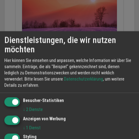
Dienstleistungen, die wir nutzen
möchten
Wartung vor dem Winter
Hier können Sie einsehen und anpassen, welche Information wir über Sie
Wartung vor dem Winter, egal ob Klimaanlage,
sammeln. Einträge, die als "Beispiel" gekennzeichnet sind, dienen
Wärmepumpe oder Kälteanlage
lediglich zu Demonstrationszwecken und werden nicht wirklich
verwendet.
Bitte lesen Sie unsere
Datenschutzerklärung
, um weitere
Details zu erfahren.
Besucher-Statistiken
↓
2
Dienste
Anzeigen von Werbung
↓
1
Dienst
Styling