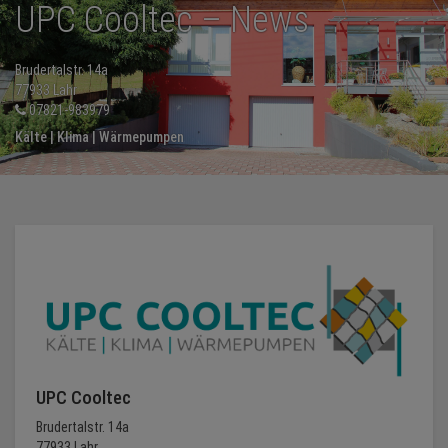
UPC Cooltec – News
NEWS
Brudertalstr. 14a
77933 Lahr
TERMINE
07821-983979
Kälte | Klima | Wärmepumpen
ANGEBOTE
JOBS
PODCASTS
MEDIEN
KONTAKT
UPC Cooltec
Brudertalstr. 14a
77933 Lahr