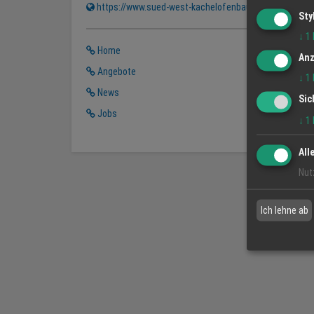
https://www.sued-west-kachelofenbau.de
Sty
↓
1
Home
Anz
Angebote
↓
1
News
Sic
Jobs
↓
1
All
Nut
Ich lehne ab