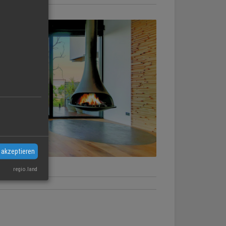
 akzeptieren
regio.land