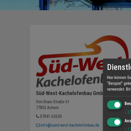
Dienstl
Hier können Si
"Beispiel" gek
verwendet.
Bi
Süd-West-Kachelofenbau GmbH
Von-Drais-Straße 61
Bes
77855 Achern
↓
2
07841-62630
Anz
info@sued-west-kachelofenbau.de
↓
1