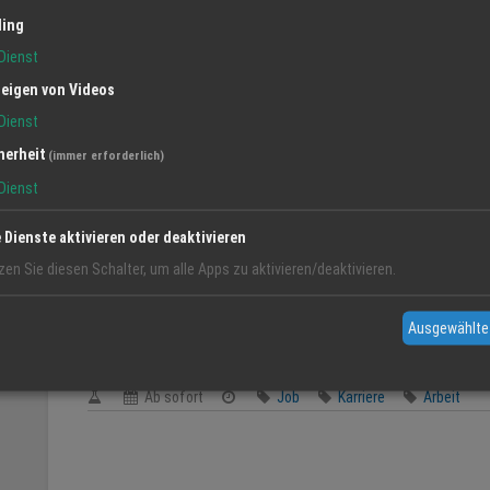
ling
Dienst
eigen von Videos
Dienst
herheit
(immer erforderlich)
Dienst
e Dienste aktivieren oder deaktivieren
zen Sie diesen Schalter, um alle Apps zu aktivieren/deaktivieren.
Ausgewählte
Reinigungskraft (m/w/d)
Ab sofort
Job
Karriere
Arbeit