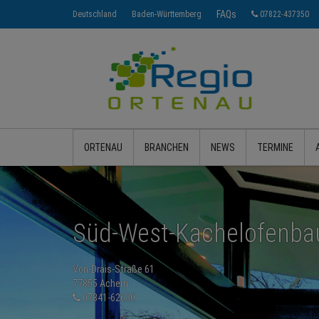
FAQs
Deutschland
Baden-Württemberg
07822-437350
ORTENAU
BRANCHEN
NEWS
TERMINE
Süd-West-Kachelofenb
Von-Drais-Straße 61
77855 Achern
07841-62630