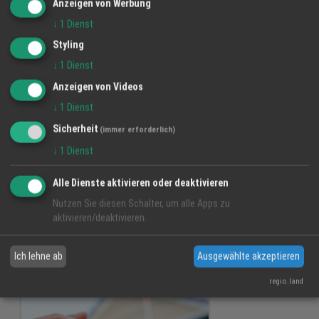
Anzeigen von Werbung
↓
1
Dienst
Styling
↓
1
Dienst
Anzeigen von Videos
↓
1
Dienst
Sicherheit
(immer erforderlich)
↓
1
Dienst
Alle Dienste aktivieren oder deaktivieren
Nutzen Sie diesen Schalter, um alle Apps zu
Energieeinsparung
aktivieren/deaktivieren.
Ich lehne ab
Ausgewählte akzeptieren
regio.land