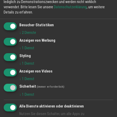
lediglich zu Demonstrationszwecken und werden nicht wirklich
verwendet.
Bitte lesen Sie unsere
Datenschutzerklärung
, um weitere
Details zu erfahren.
Besucher-Statistiken
↓
2
Dienste
Anzeigen von Werbung
↓
1
Dienst
Styling
MAX PFUHLER: DER ENERGIEVISIONÄR DER ORTENAU
↓
1
Dienst
Anzeigen von Videos
11 Jun 2026
↓
1
Dienst
Foto: Max Pfuhler und Jasmin Pfuhler Energieeffizienz und
Sicherheit
Nachhaltigkeit: Warum Bauherren jetzt auf Max Pfuhler setzen
(immer erforderlich)
sollten #RegioGespräch, Offenburg, 14.01.24, apg. Im heutigen
↓
1
Dienst
#RegioGesp ...
Alle Dienste aktivieren oder deaktivieren
Nutzen Sie diesen Schalter, um alle Apps zu