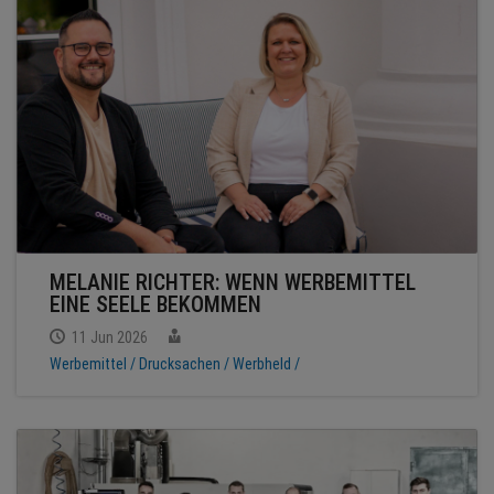
NEWS
TERMINE
ANGEBOTE
JOBS
PODCASTS
MELANIE RICHTER: WENN WERBEMITTEL
EINE SEELE BEKOMMEN
MEDIEN
11 Jun 2026
Werbemittel /
Drucksachen /
Werbheld /
KONTAKT