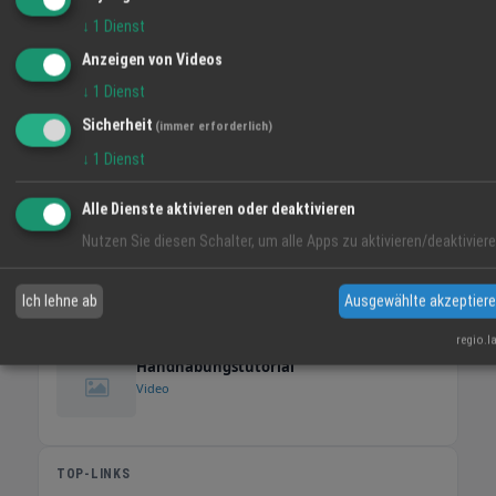
↓
1
Dienst
Anzeigen von Videos
↓
1
Dienst
Sicherheit
(immer erforderlich)
↓
1
Dienst
Interview mit Tanya Schindelin
dicht-o-fix
Alle Dienste aktivieren oder deaktivieren
Video
Nutzen Sie diesen Schalter, um alle Apps zu aktivieren/deaktiviere
Feng Shui
Ich lehne ab
Ausgewählte akzeptier
Video
regio.l
Handhabungstutorial
Video
TOP-LINKS