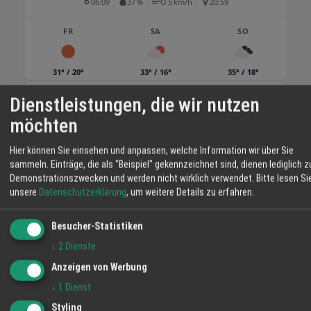
06:09
37 %
O 5 km/h
20:59
FR
SA
SO
31° / 20°
33° / 16°
35° / 18°
Dienstleistungen, die wir nutzen
möchten
Hier können Sie einsehen und anpassen, welche Information wir über Sie
sammeln. Einträge, die als "Beispiel" gekennzeichnet sind, dienen lediglich z
Demonstrationszwecken und werden nicht wirklich verwendet.
Bitte lesen Si
unsere
Datenschutzerklärung
, um weitere Details zu erfahren.
Besucher-Statistiken
↓
2
Dienste
Anzeigen von Werbung
VIDEO-TIPP
↓
1
Dienst
Styling