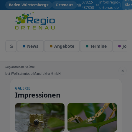
07822-
info@regio-
☎
✉
Baden-Württemberg
Ortenau
|
|
Kla
▼
▼
437350
ortenau.de
Him
News
Angebote
Termine
Jobs
RegioOrtenau Galerie
×
bei Wolfschmiede Manufaktur GmbH
GALERIE
Impressionen