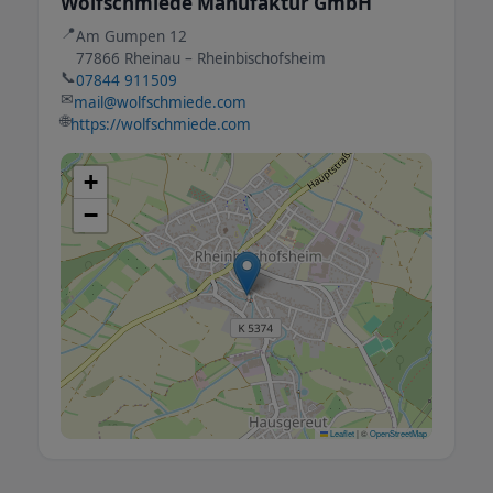
Wolfschmiede Manufaktur GmbH
📍
Am Gumpen 12
77866 Rheinau – Rheinbischofsheim
📞
07844 911509
✉
mail@wolfschmiede.com
🌐
https://wolfschmiede.com
+
−
Leaflet
|
©
OpenStreetMap