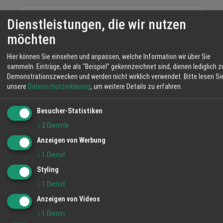
Dienstleistungen, die wir nutzen
Schmuck-Unikate für Persönlichkeiten – seit 1999
möchten
Galerie
Hier können Sie einsehen und anpassen, welche Information wir über Sie
sammeln. Einträge, die als "Beispiel" gekennzeichnet sind, dienen lediglich z
Demonstrationszwecken und werden nicht wirklich verwendet.
Bitte lesen Si
unsere
Datenschutzerklärung
, um weitere Details zu erfahren.
Besucher-Statistiken
↓
2
Dienste
Anzeigen von Werbung
Keine Beiträge von Wolfschmiede Manufaktur GmbH
↓
1
Dienst
vorhanden.
Styling
↓
1
Dienst
Anzeigen von Videos
↓
1
Dienst