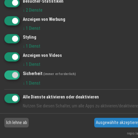
Besucher-Statistiken
↓
2
Dienste
Anzeigen von Werbung
↓
1
Dienst
Styling
↓
1
Dienst
Anzeigen von Videos
VIDEO-TIPP
↓
1
Dienst
Sicherheit
(immer erforderlich)
↓
1
Dienst
Alle Dienste aktivieren oder deaktivieren
Nutzen Sie diesen Schalter, um alle Apps zu aktivieren/deaktiviere
Ich lehne ab
Ausgewählte akzeptier
Interview mit Tanya Schindelin
dicht-o-fix
regio.l
Video