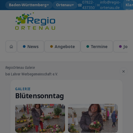
07822-
info@regio-
☎
✉
Baden-Württemberg
Ortenau
|
|
Kla
▼
▼
437350
ortenau.de
Him
News
Angebote
Termine
Jobs
RegioOrtenau Galerie
×
bei Lahrer Werbegemeinschaft e.V.
GALERIE
Blütensonntag