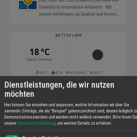
Eine Stadt lädt zum Einkaufen, Bummeln und
Genießen im besonderem Ambiente. Mit
seinem vielfältigem, an Qualität und Service
orientiertem Angebotsmix in Sachen Handel,
Dienstleistung und Gastronomie, sowie mit
seiner einzigartigen Palette an
WETTER LAHR
Veranstaltungen rund ums Jahr zählt die
18 °C
Stadt zu den herausragenden und besonders
liebenswürdigen Mittelzentren in Baden.
Klarer Himmel
06:11
41 %
SO 2 km/h
20:57
Dienstleistungen, die wir nutzen
SA
SO
MO
möchten
34° / 18°
37° / 18°
36° / 20°
Hier können Sie einsehen und anpassen, welche Information wir über Sie
sammeln. Einträge, die als "Beispiel" gekennzeichnet sind, dienen lediglich z
Demonstrationszwecken und werden nicht wirklich verwendet.
Bitte lesen Si
unsere
Datenschutzerklärung
, um weitere Details zu erfahren.