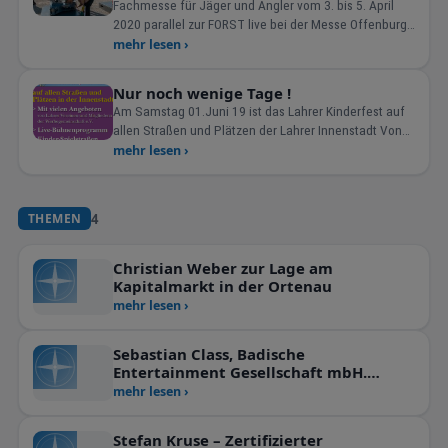
Fachmesse für Jäger und Angler vom 3. bis 5. April
2020 parallel zur FORST live bei der Messe Offenburg
Off
mehr lesen ›
Nur noch wenige Tage !
Am Samstag 01.Juni 19 ist das Lahrer Kinderfest auf
allen Straßen und Plätzen der Lahrer Innenstadt Von
10-1
mehr lesen ›
4
THEMEN
Christian Weber zur Lage am
Kapitalmarkt in der Ortenau
mehr lesen ›
Sebastian Class, Badische
Entertainment Gesellschaft mbH.
Mensch Meier!
mehr lesen ›
Stefan Kruse – Zertifizierter