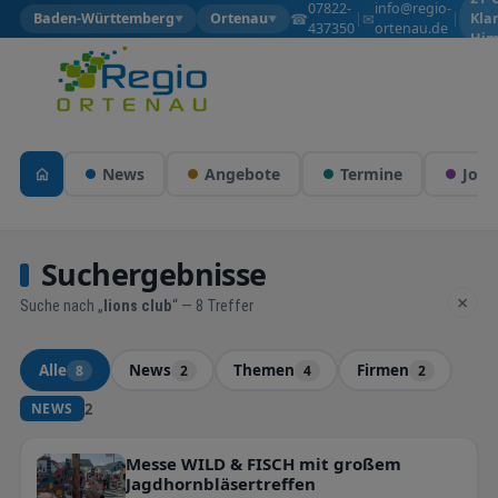
07822-
info@regio-
☎
✉
Baden-Württemberg
Ortenau
|
|
Kla
▼
▼
437350
ortenau.de
Him
News
Angebote
Termine
Jobs
Suchergebnisse
×
Suche nach „
lions club
“ — 8 Treffer
Alle
News
Themen
Firmen
8
2
4
2
2
NEWS
Messe WILD & FISCH mit großem
Jagdhornbläsertreffen