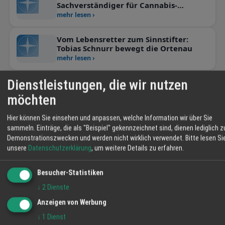
Sachverständiger für Cannabis-
Medication – der erste Hanffluencer in
mehr lesen ›
der Ortenau.
Vom Lebensretter zum Sinnstifter:
Tobias Schnurr bewegt die Ortenau
mehr lesen ›
Dienstleistungen, die wir nutzen
2
FIRMEN
möchten
Hier können Sie einsehen und anpassen, welche Information wir über Sie
sammeln. Einträge, die als "Beispiel" gekennzeichnet sind, dienen lediglich z
Demonstrationszwecken und werden nicht wirklich verwendet.
Bitte lesen Si
unsere
Datenschutzerklärung
, um weitere Details zu erfahren.
Badische Entertainment Gesellschaft mbH
Fritz-Rinderspacher-Str. 1, 77933 Lahr
07821-956947
Besucher-Statistiken
kontakt@badische-entertainment.com
↓
2
Dienste
https://badische-entertainment.com
Anzeigen von Werbung
↓
1
Dienst