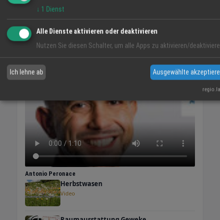
↓
1
Dienst
Alle Dienste aktivieren oder deaktivieren
Nutzen Sie diesen Schalter, um alle Apps zu aktivieren/deaktiviere
VIDEO-TIPP
Ich lehne ab
Ausgewählte akzeptier
regio.l
Antonio Peronace
Herbstwasen
Video
Raumausstattung Geweke