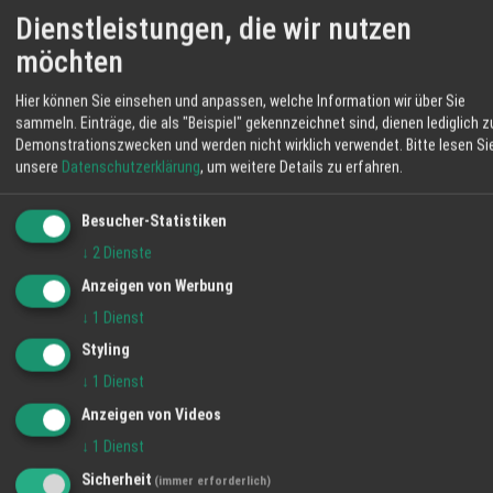
FEIERN & TAGEN EVENTS - Besonderer
Dienstleistungen, die wir nutzen
Anlass, besonderes Ambiente
WETTER LAHR
möchten
30 °C
Hier können Sie einsehen und anpassen, welche Information wir über Sie
sammeln. Einträge, die als "Beispiel" gekennzeichnet sind, dienen lediglich z
Klarer Himmel
Demonstrationszwecken und werden nicht wirklich verwendet.
Bitte lesen Si
unsere
Datenschutzerklärung
, um weitere Details zu erfahren.
06:11
15 %
W 3 km/h
20:57
SA
SO
MO
Besucher-Statistiken
↓
2
Dienste
35° / 19°
37° / 23°
36° / 20°
Anzeigen von Werbung
20 %
73 %
↓
1
Dienst
Styling
↓
1
Dienst
Anzeigen von Videos
↓
1
Dienst
Sicherheit
(immer erforderlich)