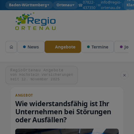
07822-
info@regio-
☎
✉
Baden-Württemberg
Ortenau
|
|
Kla
▼
▼
437350
ortenau.de
Him
News
Angebote
Termine
Jobs
RegioOrtenau Angebote
×
von Hochstein Versicherungen
seit 12. November 2025
ANGEBOT
Wie widerstandsfähig ist Ihr
Unternehmen bei Störungen
oder Ausfällen?