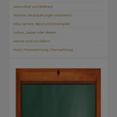
Gesundheit und Wellness
Termine, Veranstaltungen und Events
Jobs, Karriere, Beruf und Arbeitsplatz
Leihen, Leasen oder Mieten
Service rund um Elektro
Hotel, Ferienwohnung, Übernachtung