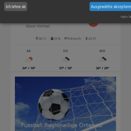
WETTER LAHR
Ich lehne ab
Ausgewählte akzeptier
16 °C
regio.l
Klarer Himmel
06:11
55 %
N 8 km/h
20:57
SA
SO
MO
34° / 18°
37° / 18°
36° / 20°