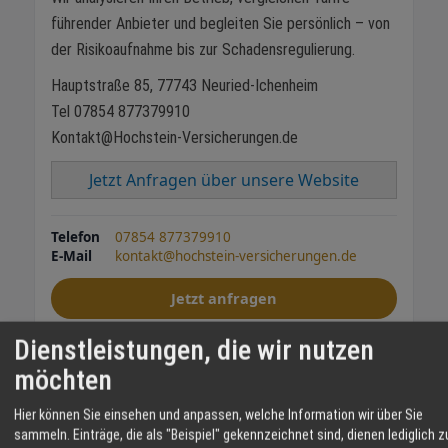
führender Anbieter und begleiten Sie persönlich – von
der Risikoaufnahme bis zur Schadensregulierung.
Hauptstraße 85, 77743 Neuried-Ichenheim
Tel 07854 877379910
Kontakt@Hochstein-Versicherungen.de
Jetzt Anfragen über unsere Website
Telefon
07854 877379910
E-Mail
kontakt@hochstein-versicherungen.de
Jetzt anfragen
Dienstleistungen, die wir nutzen
Sicher
Effizient
Individuell
möchten
TEILEN
Hier können Sie einsehen und anpassen, welche Information wir über Sie
sammeln. Einträge, die als "Beispiel" gekennzeichnet sind, dienen lediglich z