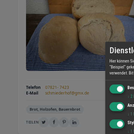
Dienstl
Hier können Si
"Beispiel" gek
verwendet.
Bi
Telefon
07821- 7423
Bes
E-Mail
schmiederhof@gmx.de
↓
2
Anz
Brot, Holzofen, Bauernbrot
↓
1
TEILEN
Sty
↓
1