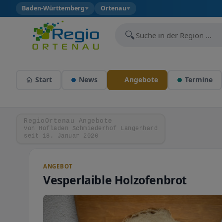
Baden-Württemberg
Ortenau
▼
▼
🔍
Start
News
Angebote
Termine
RegioOrtenau Angebote
von Hofladen Schmiederhof Langenhard
seit 18. Januar 2026
ANGEBOT
Vesperlaible Holzofenbrot