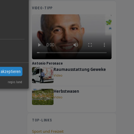
VIDEO-TIPP
n
 Sie
nah,
Antonio Peronace
Raumausstattung Geweke
 akzeptieren
Video
regio.land
Herbstwasen
Video
TOP-LINKS
Sport und Freizeit