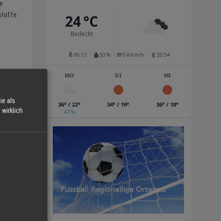
de
stoffe
24 °C
Bedeckt
06:13
33 %
S 8 km/h
20:54
MO
DI
MI
ie als
36° / 22°
34° / 19°
36° / 18°
wirklich
47 %
en