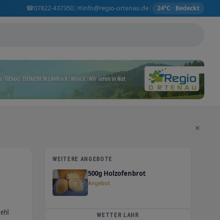
☎
✉
07822-437350
info@regio-ortenau.de
|
|
24°C · Bedeckt
×
WEITERE ANGEBOTE
500g Holzofenbrot
Angebot
mehl
WETTER LAHR