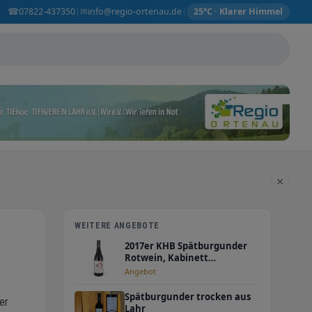
☎
✉
07822-437350
info@regio-ortenau.de
|
|
25°C · Klarer Himmel
×
WEITERE ANGEBOTE
2017er KHB Spätburgunder
Rotwein, Kabinett
Halbtrocken
Angebot
Spätburgunder trocken aus
er
Lahr