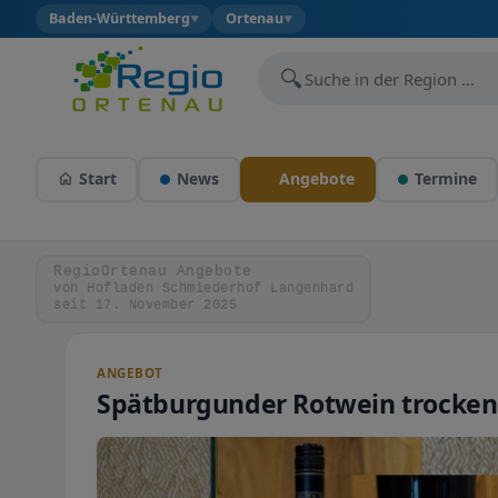
Baden-Württemberg
Ortenau
▼
▼
🔍
Start
News
Angebote
Termine
RegioOrtenau Angebote
von Hofladen Schmiederhof Langenhard
seit 17. November 2025
ANGEBOT
Spätburgunder Rotwein trocken