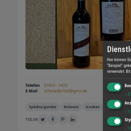
Dienstl
Hier können Si
"Beispiel" gek
verwendet.
Bi
Telefon
07821- 7423
Bes
E-Mail
schmiederhof@gmx.de
↓
2
Anz
Spätburgunder
Rotwein
trocken
↓
1
TEILEN
Sty
↓
1