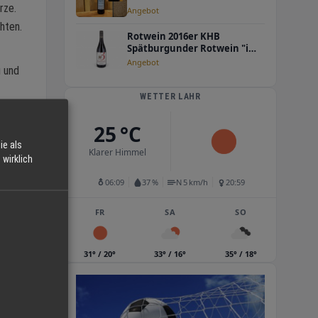
rze.
Angebot
hten.
Rotwein 2016er KHB
Spätburgunder Rotwein "im
Barrique gereift" , Qualität
Angebot
g und
WETTER LAHR
25 °C
ie als
Klarer Himmel
wirklich
06:09
37 %
N 5 km/h
20:59
FR
SA
SO
en
31° / 20°
33° / 16°
35° / 18°