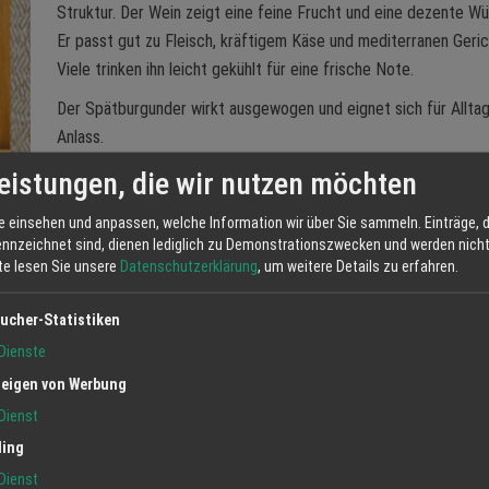
Struktur. Der Wein zeigt eine feine Frucht und eine dezente Wü
Er passt gut zu Fleisch, kräftigem Käse und mediterranen Geric
Viele trinken ihn leicht gekühlt für eine frische Note.
Der Spätburgunder wirkt ausgewogen und eignet sich für Allta
Anlass.
#WeinKippenheim
eistungen, die wir nutzen möchten
e einsehen und anpassen, welche Information wir über Sie sammeln. Einträge, d
ennzeichnet sind, dienen lediglich zu Demonstrationszwecken und werden nicht 
tte lesen Sie unsere
Datenschutzerklärung
, um weitere Details zu erfahren.
ucher-Statistiken
Jetzt anfrag
Dienste
eigen von Werbung
Dienst
ling
Dienst