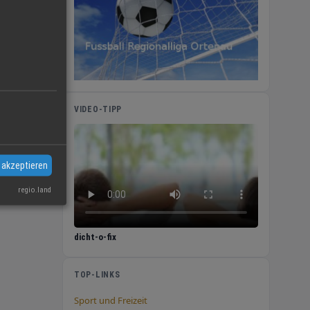
n
 Sie
VIDEO-TIPP
nah,
 akzeptieren
regio.land
dicht-o-fix
TOP-LINKS
Sport und Freizeit