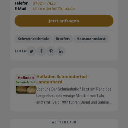
Telefon
07821- 7423
E-Mail
schmiederhof@gmx.de
Jetzt anfragen
Schweineschmalz
Bratfett
Hausmannskost
TEILEN
Hofladen Schmiederhof
Langenhard
Über uns Der Schmiederhof liegt am Rand des
Langenhard und wenige Minuten von Lahr
entfernt. Seit 1997 führen Bernd und Sabine
Schmieder gemeinsam mit ihren Kindern
Jonas und Helena den Familienbetrieb. Die
Rinder stehen in Mutterkuhhaltung auf
WETTER LAHR