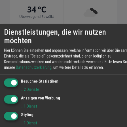
weiten Wiesen. So wächst das Fleisch
34 °C
langsam heran und Sie erhalten Produkte mit
nachvollziehbarer Herkunft. Im Hofladen
Überwiegend Bewölkt
bekommen Sie Rind- und Schweinefleisch,
Eier, Brot, Obst und weitere Erzeugnisse aus
06:13
17 %
SW 6 km/h
20:54
Dienstleistungen, die wir nutzen
eigener Landwirtschaft. Mit Ihrem Einkauf
möchten
stärken Sie regionale Betriebe und
MO
DI
MI
unterstützen die Pflege der umliegenden
Hier können Sie einsehen und anpassen, welche Information wir über Sie sa
Flächen. Auf dem Schmiederhof erleben Sie
Einträge, die als "Beispiel" gekennzeichnet sind, dienen lediglich zu
36° / 22°
34° / 19°
36° / 18°
Landwirtschaft, die nah, transparent und
Demonstrationszwecken und werden nicht wirklich verwendet.
Bitte lesen Si
47 %
eingebunden in die Umgebung arbeitet. Ihre
unsere
Datenschutzerklärung
, um weitere Details zu erfahren.
Familie vom Hofladen Schmiederhof
Langenhard
Besucher-Statistiken
↓
2
Dienste
Anzeigen von Werbung
↓
1
Dienst
Styling
↓
1
Dienst