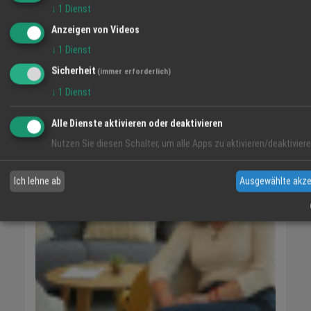
↓
1
Dienst
Anzeigen von Videos
↓
1
Dienst
Sicherheit
(immer erforderlich)
VIDEO-TIPP
↓
1
Dienst
Alle Dienste aktivieren oder deaktivieren
Nutzen Sie diesen Schalter, um alle Apps zu aktivieren/deaktiviere
Ich lehne ab
Ausgewählte akze