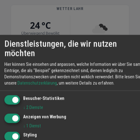
Jonas und Helena den Familienbetrieb. Die
Rinder stehen in Mutterkuhhaltung auf
WETTER LAHR
weiten Wiesen. So wächst das Fleisch
24 °C
langsam heran und Sie erhalten Produkte mit
nachvollziehbarer Herkunft. Im Hofladen
Überwiegend Bewölkt
bekommen Sie Rind- und Schweinefleisch,
Dienstleistungen, die wir nutzen
Eier, Brot, Obst und weitere Erzeugnisse aus
06:11
22 %
NW 3 km/h
20:57
möchten
eigener Landwirtschaft. Mit Ihrem Einkauf
stärken Sie regionale Betriebe und
SA
SO
MO
Hier können Sie einsehen und anpassen, welche Information wir über Sie sa
unterstützen die Pflege der umliegenden
Einträge, die als "Beispiel" gekennzeichnet sind, dienen lediglich zu
Flächen. Auf dem Schmiederhof erleben Sie
Demonstrationszwecken und werden nicht wirklich verwendet.
Bitte lesen Si
34° / 16°
37° / 23°
36° / 20°
Landwirtschaft, die nah, transparent und
unsere
Datenschutzerklärung
, um weitere Details zu erfahren.
20 %
73 %
eingebunden in die Umgebung arbeitet. Ihre
Familie vom Hofladen Schmiederhof
Besucher-Statistiken
Langenhard
↓
2
Dienste
Anzeigen von Werbung
↓
1
Dienst
Styling