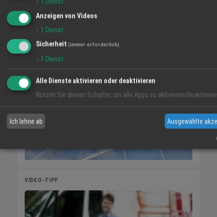
↓
1
Dienst
Anzeigen von Videos
36° / 22°
34° / 19°
36° / 18°
↓
1
Dienst
47 %
Sicherheit
(immer erforderlich)
↓
1
Dienst
Alle Dienste aktivieren oder deaktivieren
Nutzen Sie diesen Schalter, um alle Apps zu aktivieren/deaktiviere
Ich lehne ab
Ausgewählte akze
VIDEO-TIPP