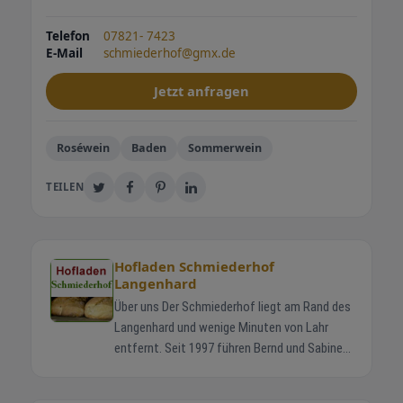
Telefon
07821- 7423
E-Mail
schmiederhof@gmx.de
Jetzt anfragen
Roséwein
Baden
Sommerwein
TEILEN
Hofladen Schmiederhof
Langenhard
Über uns Der Schmiederhof liegt am Rand des
Langenhard und wenige Minuten von Lahr
entfernt. Seit 1997 führen Bernd und Sabine
Schmieder gemeinsam mit ihren Kindern
Jonas und Helena den Familienbetrieb. Die