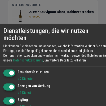
Rinder stehen in Mutterkuhhaltung auf
WEITERE ANGEBOTE
weiten Wiesen. So wächst das Fleisch
2019er Sauvignon Blanc, Kabinett trocken
langsam heran und Sie erhalten Produkte mit
Angebot
nachvollziehbarer Herkunft. Im Hofladen
bekommen Sie Rind- und Schweinefleisch,
Dienstleistungen, die wir nutzen
Auxerrois Wein für leichte Küche
Eier, Brot, Obst und weitere Erzeugnisse aus
Angebot
eigener Landwirtschaft. Mit Ihrem Einkauf
möchten
stärken Sie regionale Betriebe und
unterstützen die Pflege der umliegenden
Hier können Sie einsehen und anpassen, welche Information wir über Sie sa
Weißwein 2019er Silvaner, Qualitätswein
Halbtrocken
Flächen. Auf dem Schmiederhof erleben Sie
Einträge, die als "Beispiel" gekennzeichnet sind, dienen lediglich zu
Angebot
Demonstrationszwecken und werden nicht wirklich verwendet.
Bitte lesen Si
Landwirtschaft, die nah, transparent und
unsere
Datenschutzerklärung
, um weitere Details zu erfahren.
eingebunden in die Umgebung arbeitet. Ihre
WETTER LAHR
Familie vom Hofladen Schmiederhof
Besucher-Statistiken
Langenhard
34 °C
↓
2
Dienste
Überwiegend Bewölkt
Anzeigen von Werbung
↓
1
Dienst
06:13
17 %
SW 6 km/h
20:54
Styling
MO
DI
MI