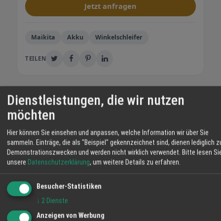
Jetzt anfragen
Maikita
Akku
Winkelschleifer
TEILEN
Dienstleistungen, die wir nutzen
Haller Forst & Gartengeräte
möchten
Haller Forst & Gartengeräte – Ihr Fachhändler
in Lahr und Umgebung Sie suchen
Hier können Sie einsehen und anpassen, welche Information wir über Sie
zuverlässige Forsttechnik, leistungsstarke
sammeln. Einträge, die als "Beispiel" gekennzeichnet sind, dienen lediglich z
Gartengeräte oder robuste Maschinen für
Demonstrationszwecken und werden nicht wirklich verwendet.
Bitte lesen Si
Garten und Wald? Dann sind Sie bei Haller
unsere
Datenschutzerklärung
, um weitere Details zu erfahren.
Forst & Gartengeräte in Lahr genau richtig.
WEITERE ANGEBOTE
Wir bieten mehr als nur Verkauf: Unser Service
Besucher-Statistiken
Husqvarna 142S Akkurasenmäher – 599 €
hält Ihre Technik am Laufen. Unsere
↓
2
Dienste
Angebot
Leistungen: - Fachkundige Beratung durch
Anzeigen von Werbung
erfahrene Mitarbeiter - Verkauf hochwertiger