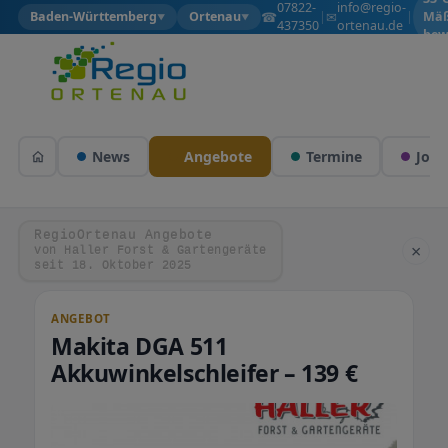
07822-
info@regio-
☎
✉
Baden-Württemberg
Ortenau
|
|
Mäß
▼
▼
437350
ortenau.de
bew
News
Angebote
Termine
Jobs
RegioOrtenau Angebote
×
von Haller Forst & Gartengeräte
seit 18. Oktober 2025
ANGEBOT
Makita DGA 511
Akkuwinkelschleifer – 139 €