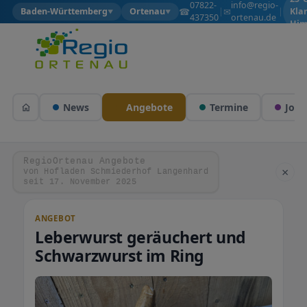
07822-
info@regio-
☎
✉
Baden-Württemberg
Ortenau
|
|
Kla
▼
▼
437350
ortenau.de
Him
News
Angebote
Termine
Jobs
RegioOrtenau Angebote
×
von Hofladen Schmiederhof Langenhard
seit 17. November 2025
ANGEBOT
Leberwurst geräuchert und
Schwarzwurst im Ring