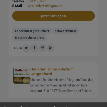
Telefon
07821- 7423
E-Mail
schmiederhof@gmx.de
Jetzt anfragen
Leberwurst geräuchert
Schwarzwurst
Hausmacherwürste
TEILEN
Hofladen Schmiederhof
Langenhard
Über uns Der Schmiederhof liegt am Rand des
Langenhard und wenige Minuten von Lahr
entfernt. Seit 1997 führen Bernd und Sabine
Schmieder gemeinsam mit ihren Kindern
Jonas und Helena den Familienbetrieb. Die