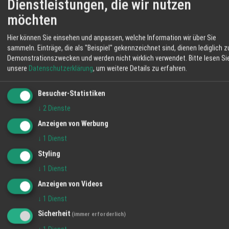
Rinder stehen in Mutterkuhhaltung auf
Dienstleistungen, die wir nutzen
WEITERE ANGEBOTE
weiten Wiesen. So wächst das Fleisch
möchten
Hausmacher Leberwurst, Schwarzwurst
langsam heran und Sie erhalten Produkte mit
und Schwartenmagen
nachvollziehbarer Herkunft. Im Hofladen
Hier können Sie einsehen und anpassen, welche Information wir über Sie
Angebot
bekommen Sie Rind- und Schweinefleisch,
sammeln. Einträge, die als "Beispiel" gekennzeichnet sind, dienen lediglich z
Demonstrationszwecken und werden nicht wirklich verwendet.
Bitte lesen Si
Eier, Brot, Obst und weitere Erzeugnisse aus
WETTER LAHR
unsere
Datenschutzerklärung
, um weitere Details zu erfahren.
eigener Landwirtschaft. Mit Ihrem Einkauf
stärken Sie regionale Betriebe und
25 °C
Besucher-Statistiken
unterstützen die Pflege der umliegenden
Klarer Himmel
Flächen. Auf dem Schmiederhof erleben Sie
↓
2
Dienste
Landwirtschaft, die nah, transparent und
Anzeigen von Werbung
06:09
37 %
W 3 km/h
20:59
eingebunden in die Umgebung arbeitet. Ihre
↓
1
Dienst
Familie vom Hofladen Schmiederhof
FR
SA
SO
Langenhard
Styling
↓
1
Dienst
31° / 20°
33° / 16°
35° / 18°
Anzeigen von Videos
↓
1
Dienst
Sicherheit
(immer erforderlich)