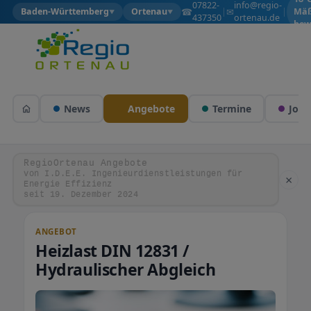
07822-
info@regio-
☎
✉
Baden-Württemberg
Ortenau
|
|
Mäß
▼
▼
437350
ortenau.de
bew
News
Angebote
Termine
Jobs
RegioOrtenau Angebote
von I.D.E.E. Ingenieurdienstleistungen für
×
Energie Effizienz
seit 19. Dezember 2024
ANGEBOT
Heizlast DIN 12831 /
Hydraulischer Abgleich