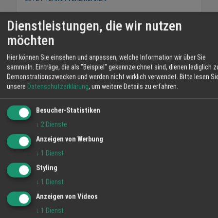
Dienstleistungen, die wir nutzen
Telefon
0781 960515 0
E-Mail
info@idee-energieberatung.de
möchten
Jetzt anfragen
Hier können Sie einsehen und anpassen, welche Information wir über Sie
sammeln. Einträge, die als "Beispiel" gekennzeichnet sind, dienen lediglich z
Demonstrationszwecken und werden nicht wirklich verwendet.
Bitte lesen Si
Rechtssicherheit
Effizienzsteigerung
unsere
Datenschutzerklärung
, um weitere Details zu erfahren.
Komplettservice
Besucher-Statistiken
TEILEN
↓
2
Dienste
Anzeigen von Werbung
↓
1
Dienst
I.D.E.E. Ingenieurdienstleistungen
Styling
für Energie Effizienz
↓
1
Dienst
WER WIR SIND - Ihr Expertenteam
Anzeigen von Videos
↓
1
Dienst