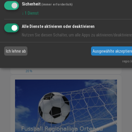
WETTER LAHR
Sicherheit
(immer erforderlich)
↓
1
Dienst
18 °C
Mäßig Bewölkt
Alle Dienste aktivieren oder deaktivieren
Nutzen Sie diesen Schalter, um alle Apps zu aktivieren/deaktiviere
06:12
44 %
N 6 km/h
20:55
SO
MO
DI
Ich lehne ab
Ausgewählte akzeptier
regio.
38° / 21°
36° / 19°
34° / 19°
20 %