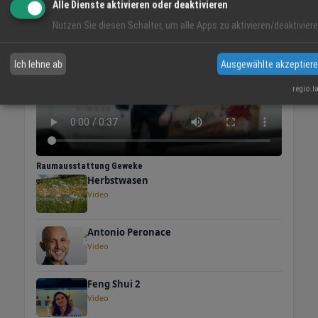
VIDEO-TIPP
Alle Dienste aktivieren oder deaktivieren
Nutzen Sie diesen Schalter, um alle Apps zu aktivieren/deaktiviere
Ich lehne ab
Ausgewählte akzeptier
regio.l
Raumausstattung Geweke
Herbstwasen
Video
Antonio Peronace
Video
Feng Shui 2
Video