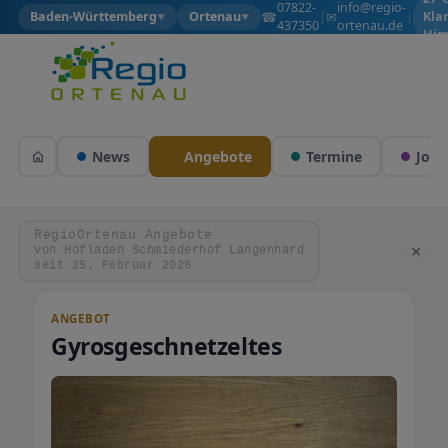
07822-
info@regio-
☎
✉
Baden-Württemberg
Ortenau
|
|
Kla
▼
▼
437350
ortenau.de
Him
News
Angebote
Termine
Jobs
RegioOrtenau Angebote
×
von Hofladen Schmiederhof Langenhard
seit 25. Februar 2026
ANGEBOT
Gyrosgeschnetzeltes