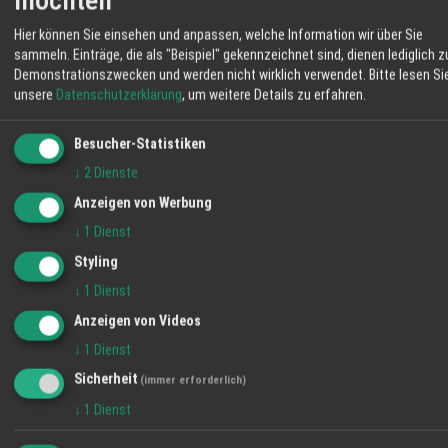
Klarer Himmel
bekommen Sie Rind- und Schweinefleisch,
Hier können Sie einsehen und anpassen, welche Information wir über Sie
Eier, Brot, Obst und weitere Erzeugnisse aus
06:12
21 %
NO 11 km/h
20:55
sammeln. Einträge, die als "Beispiel" gekennzeichnet sind, dienen lediglich z
eigener Landwirtschaft. Mit Ihrem Einkauf
Demonstrationszwecken und werden nicht wirklich verwendet.
Bitte lesen Si
stärken Sie regionale Betriebe und
SO
MO
DI
unsere
Datenschutzerklärung
, um weitere Details zu erfahren.
unterstützen die Pflege der umliegenden
Flächen. Auf dem Schmiederhof erleben Sie
Besucher-Statistiken
36° / 20°
35° / 21°
32° / 19°
Landwirtschaft, die nah, transparent und
↓
2
Dienste
eingebunden in die Umgebung arbeitet. Ihre
Familie vom Hofladen Schmiederhof
Anzeigen von Werbung
Langenhard
↓
1
Dienst
Styling
↓
1
Dienst
Anzeigen von Videos
↓
1
Dienst
Sicherheit
(immer erforderlich)
↓
1
Dienst