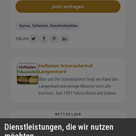
Jetzt anfragen
Gyros, Schwein, Geschnetzeltes
TEILEN
Hofladen Schmiederhof
Langenhard
Über uns Der Schmiederhof liegt am Rand des
Langenhard und wenige Minuten von Lahr
entfernt. Seit 1997 führen Bernd und Sabine
Schmieder gemeinsam mit ihren Kindern
Jonas und Helena den Familienbetrieb. Die
Rinder stehen in Mutterkuhhaltung auf
WETTER LAHR
weiten Wiesen. So wächst das Fleisch
Dienstleistungen, die wir nutzen
27 °C
langsam heran und Sie erhalten Produkte mit
möchten
nachvollziehbarer Herkunft. Im Hofladen