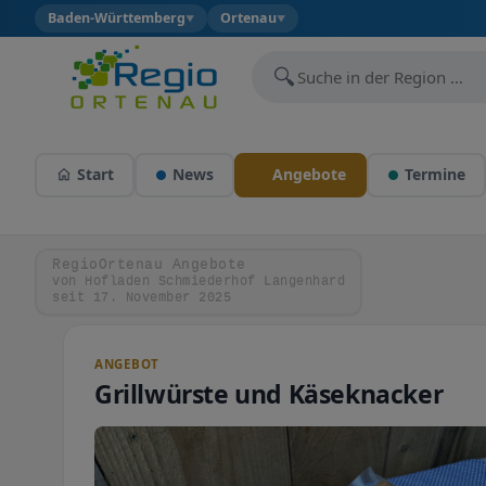
Baden-Württemberg
Ortenau
▼
▼
🔍
Start
News
Angebote
Termine
RegioOrtenau Angebote
von Hofladen Schmiederhof Langenhard
seit 17. November 2025
ANGEBOT
Grillwürste und Käseknacker