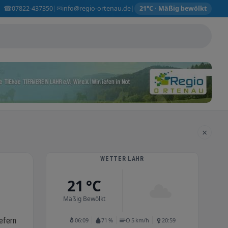
☎
✉
07822-437350
info@regio-ortenau.de
|
|
21°C · Mäßig bewölkt
×
WETTER LAHR
21 °C
Mäßig Bewölkt
iefern
06:09
71 %
O 5 km/h
20:59