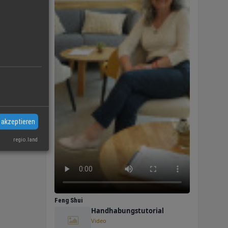
n
 Sie
nah,
 akzeptieren
regio.land
Feng Shui
Handhabungstutorial
Video