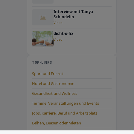
Interview mit Tanya
Schindelin
Video
dicht-o-fix
Video
TOP-LINKS
Sport und Freizeit
Hotel und Gastronomie
Gesundheit und Wellness
Termine, Veranstaltungen und Events
Jobs, Karriere, Beruf und Arbeitsplatz
Leihen, Leasen oder Mieten
Service rund um Elektro