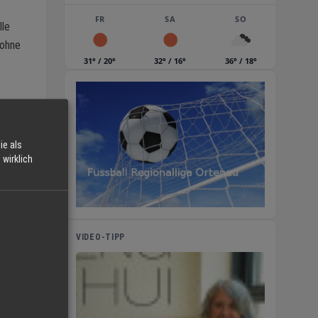
FR
SA
SO
lle
 ohne
31° / 20°
32° / 16°
36° / 18°
ie als
wirklich
en
VIDEO-TIPP