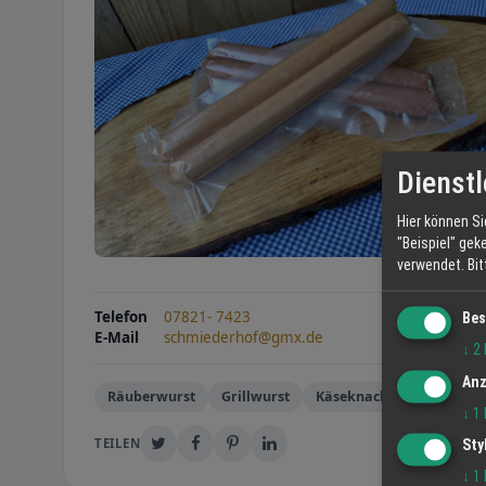
Dienstl
Hier können Si
"Beispiel" gek
verwendet.
Bi
Telefon
07821- 7423
Bes
E-Mail
schmiederhof@gmx.de
↓
2
Anz
Räuberwurst
Grillwurst
Käseknacker
↓
1
TEILEN
Sty
↓
1