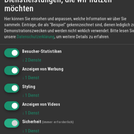
weiten Wiesen. So wächst das Fleisch
möchten
16 °C
langsam heran und Sie erhalten Produkte mit
nachvollziehbarer Herkunft. Im Hofladen
Klarer Himmel
Hier können Sie einsehen und anpassen, welche Information wir über Sie
bekommen Sie Rind- und Schweinefleisch,
sammeln. Einträge, die als "Beispiel" gekennzeichnet sind, dienen lediglich z
Eier, Brot, Obst und weitere Erzeugnisse aus
06:11
55 %
N 8 km/h
20:57
Demonstrationszwecken und werden nicht wirklich verwendet.
Bitte lesen Si
eigener Landwirtschaft. Mit Ihrem Einkauf
unsere
Datenschutzerklärung
, um weitere Details zu erfahren.
stärken Sie regionale Betriebe und
SA
SO
MO
unterstützen die Pflege der umliegenden
Besucher-Statistiken
Flächen. Auf dem Schmiederhof erleben Sie
↓
2
Dienste
34° / 18°
37° / 18°
36° / 20°
Landwirtschaft, die nah, transparent und
Anzeigen von Werbung
eingebunden in die Umgebung arbeitet. Ihre
Familie vom Hofladen Schmiederhof
↓
1
Dienst
Langenhard
Styling
↓
1
Dienst
Anzeigen von Videos
↓
1
Dienst
Sicherheit
(immer erforderlich)
↓
1
Dienst