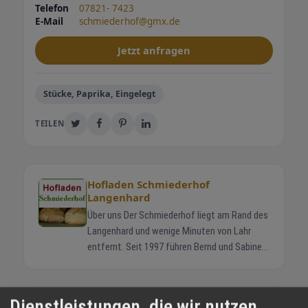
Telefon
07821- 7423
E-Mail
schmiederhof@gmx.de
Jetzt anfragen
Stücke, Paprika, Eingelegt
TEILEN
Hofladen Schmiederhof
Langenhard
Über uns Der Schmiederhof liegt am Rand des
Langenhard und wenige Minuten von Lahr
entfernt. Seit 1997 führen Bernd und Sabine
Schmieder gemeinsam mit ihren Kindern
Jonas und Helena den Familienbetrieb. Die
Rinder stehen in Mutterkuhhaltung auf
WETTER LAHR
Dienstleistungen, die wir nutzen