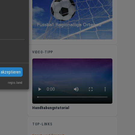
n
 Sie
nah,
VIDEO-TIPP
 akzeptieren
regio.land
Handhabungstutorial
TOP-LINKS