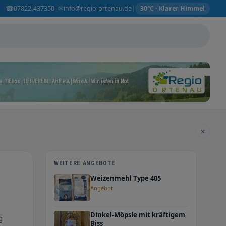
☎
✉
07822-437350
info@regio-ortenau.de
|
|
30°C · Klarer Himmel
×
WEITERE ANGEBOTE
Weizenmehl Type 405
Angebot
Dinkel-Möpsle mit kräftigem
g
Biss