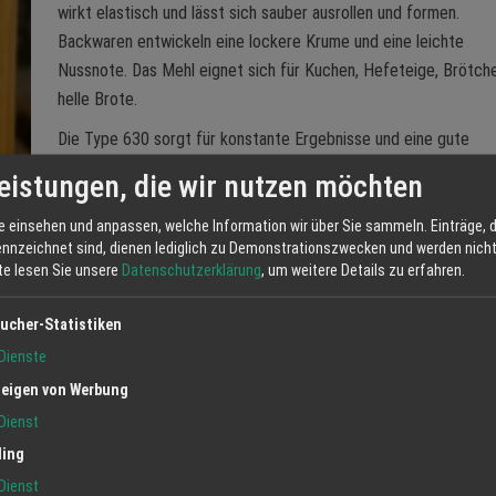
wirkt elastisch und lässt sich sauber ausrollen und formen.
Backwaren entwickeln eine lockere Krume und eine leichte
Nussnote. Das Mehl eignet sich für Kuchen, Hefeteige, Brötch
helle Brote.
Die Type 630 sorgt für konstante Ergebnisse und eine gute
Wasseraufnahme. Sie arbeiten damit ähnlich wie mit Weizenmeh
eistungen, die wir nutzen möchten
erhalten aber den typischen Dinkelcharakter.
e einsehen und anpassen, welche Information wir über Sie sammeln. Einträge, d
#HuberMühle
ennzeichnet sind, dienen lediglich zu Demonstrationszwecken und werden nicht 
tte lesen Sie unsere
Datenschutzerklärung
, um weitere Details zu erfahren.
ucher-Statistiken
Jetzt anfrag
Dienste
eigen von Werbung
Dienst
ling
Dienst