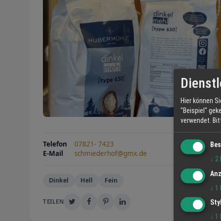
Dienstl
Hier können Si
"Beispiel" gek
verwendet.
Bi
Telefon
07821- 7423
Bes
E-Mail
schmiederhof@gmx.de
↓
2
Anz
Dinkel
Hell
Fein
↓
1
TEILEN
Sty
↓
1