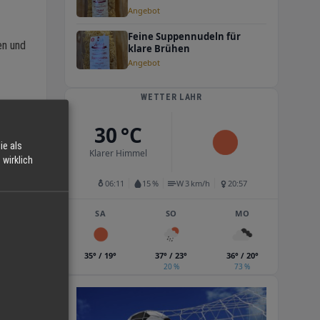
Angebot
Feine Suppennudeln für
en und
klare Brühen
Angebot
WETTER LAHR
l,
30 °C
ie als
Klarer Himmel
wirklich
06:11
15 %
W 3 km/h
20:57
SA
SO
MO
en
35° / 19°
37° / 23°
36° / 20°
20 %
73 %