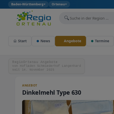
Baden-Württemberg
Ortenau
▼
▼
🔍
Start
News
Angebote
Termine
RegioOrtenau Angebote
von Hofladen Schmiederhof Langenhard
seit 14. November 2025
ANGEBOT
Dinkelmehl Type 630