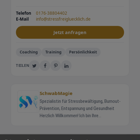
Telefon
0176-38804402
E-Mail
info@stressfreigluecklich.de
Jetzt anfragen
Coaching
Training
Persönlichkeit
TEILEN
SchwabMagie
Spezialistin für Stressbewältigung, Burnout-
Prävention, Entspannung und Gesundheit
Herzlich Willkommen! Ich bin Ihre
Ansprechpartnerin für mehr Gelassenheit,
Lebensfreude und Gesundheit – der perfekte
Mix für ein strahlendes Innenleben! Mein Ziel?