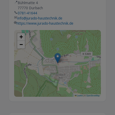
📍
Bühlmatte 4
77770 Durbach
📞
0781-41644
✉
info@jurado-haustechnik.de
🌐
https://www.jurado-haustechnik.de
+
−
Leaflet
|
©
OpenStreetMap