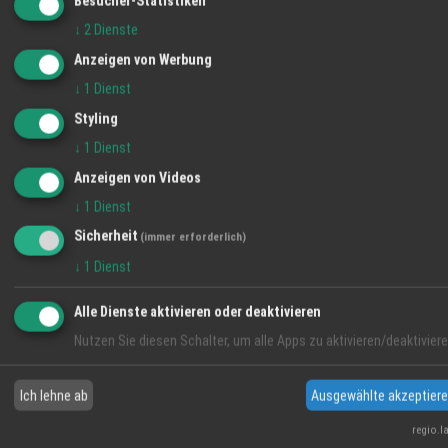
Besucher-Statistiken
Solarthermie eine interessante Ergänzung
↓
2
Dienste
16.06.2020
Anzeigen von Werbung
↓
1
Dienst
Angebot
Styling
↓
1
Dienst
Anzeigen von Videos
↓
1
Dienst
Sicherheit
(immer erforderlich)
↓
1
Dienst
Alle Dienste aktivieren oder deaktivieren
Nutzen Sie diesen Schalter, um alle Apps zu aktivieren/deaktiviere
Raumlüftungsanlagen
16.06.2020
Ich lehne ab
Ausgewählte akzeptier
regio.l