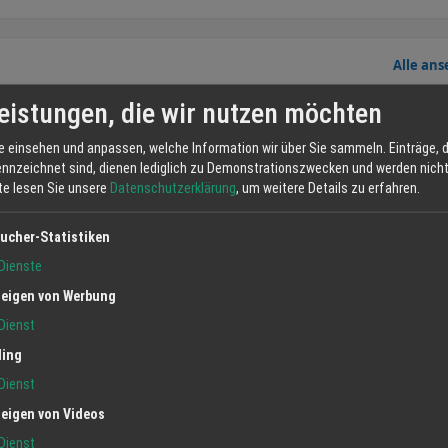
Alle an
Angebot
eistungen, die wir nutzen möchten
e einsehen und anpassen, welche Information wir über Sie sammeln. Einträge, d
ennzeichnet sind, dienen lediglich zu Demonstrationszwecken und werden nicht 
tte lesen Sie unsere
Datenschutzerklärung
, um weitere Details zu erfahren.
ucher-Statistiken
Dienste
eigen von Werbung
papiere
Mailings
Dienst
06.02.2020
ling
Dienst
eigen von Videos
Dienst