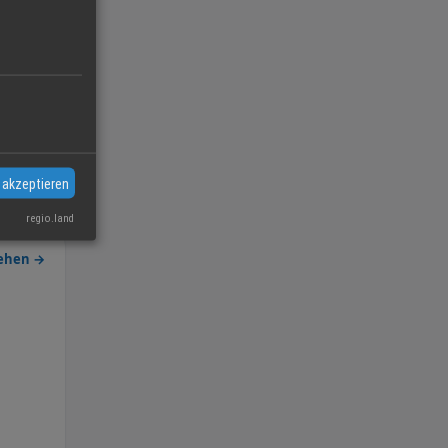
 akzeptieren
regio.land
sehen →