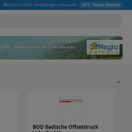
☎
✉
07822-437350
info@regio-ortenau.de
|
|
22°C · Klarer Himmel
×
BOD Badische Offsetdruck