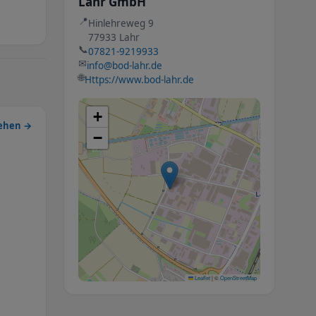
Lahr GmbH
📍
Hinlehreweg 9
77933 Lahr
📞
07821-9219933
✉
info@bod-lahr.de
🌐
Https://www.bod-lahr.de
+
sehen →
−
Leaflet
|
©
OpenStreetMap