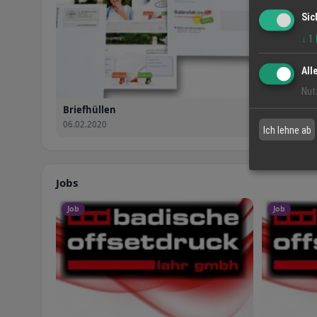
Sic
↓
1
All
Nut
Briefhüllen
06.02.2020
Ich lehne ab
Jobs
Job
Job