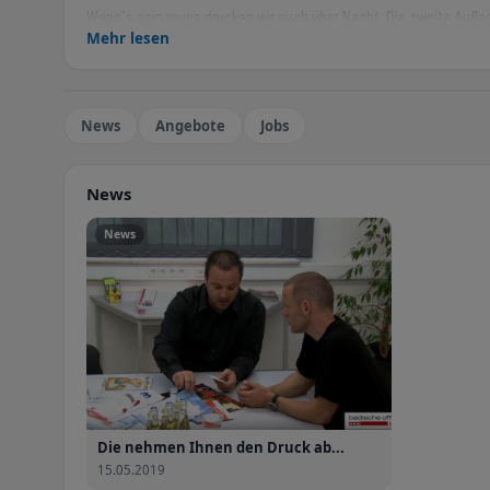
Wenn`s sein muss drucken wir auch über Nacht. Die zweite Aufla
Mehr lesen
Ihre Daten sind bei uns sicher archiviert. Kein Wunder, dass wir i
anspruchsvollsten Druckpartnern gehören.
Verlassen Sie sich darauf!
News
Angebote
Jobs
News
News
Die nehmen Ihnen den Druck ab...
15.05.2019