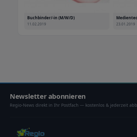
Buchbinder/-in (M/W/D)
Medientec
11.02.2019
23.01.2019
Newsletter abonnieren
Regio-News direkt in Ihr Postfach — kostenlos & jederzeit abb