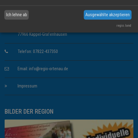
KONTAKT INFORMATIONEN
Ich lehne ab
Ausgewählte akzeptieren
Regio Media eG
regio.land
Löwenstrasse 60
77966 Kappel-Grafenhausen
Telefon: 07822-437350
Email:
info@regio-ortenau.de
Impressum
BILDER DER REGION