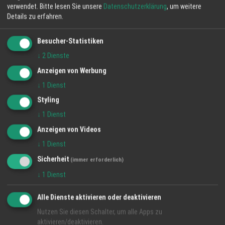
verwendet.
Bitte lesen Sie unsere
Datenschutzerklärung
, um weitere
Details zu erfahren.
Besucher-Statistiken
↓
2
Dienste
Anzeigen von Werbung
↓
1
Dienst
Es war einmal... Von Goldtalern,
Styling
Notgroschen und Glückspfennigen!
↓
1
Dienst
3 Jun 2026
Anzeigen von Videos
Katrin Bamberg - Spinnradmärchen
↓
1
Dienst
Goldtaler
Notgroschen
Glückspfennig
Sicherheit
(immer erforderlich)
↓
1
Dienst
Alle Dienste aktivieren oder deaktivieren
Nutzen Sie diesen Schalter, um alle Apps zu
aktivieren/deaktivieren.