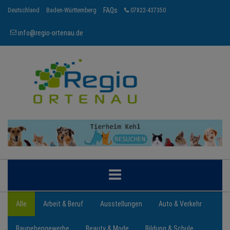
FAQs
Deutschland
Baden-Württemberg
07822-437350
info@regio-ortenau.de
ORTENAU
Alle
Arbeit & Beruf
Ausstellungen
Auto & Verkehr
Baunebengewerbe
Beauty & Mode
Bildung & Schule
BRANCHEN