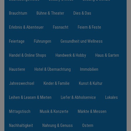
Brauchtum
Bühne & Theater
Dies & Das
NEWS
Erlebnis & Abenteuer
Fasnacht
Feiern & Feste
TERMINE
Feiertage
Führungen
Gesundheit und Wellness
ANGEBOTE
Handel & Online Shops
Handwerk & Hobby
Haus & Garten
JOBS
Haustiere
Hotel & Übernachtung
Immobilien
PODCASTS
Jahreswechsel
Kinder & Familie
Kunst & Kultur
MEDIEN
Leihen & Leasen & Mieten
Liefer & Abholservice
Lokales
KONTAKT
Mittagstisch
Musik & Konzerte
Märkte & Messen
Nachhaltigkeit
Nahrung & Genuss
Ostern