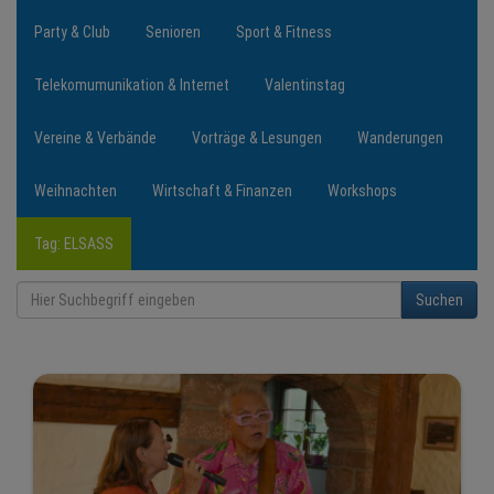
Party & Club
Senioren
Sport & Fitness
Telekomumunikation & Internet
Valentinstag
Vereine & Verbände
Vorträge & Lesungen
Wanderungen
Weihnachten
Wirtschaft & Finanzen
Workshops
Tag: ELSASS
Suchen