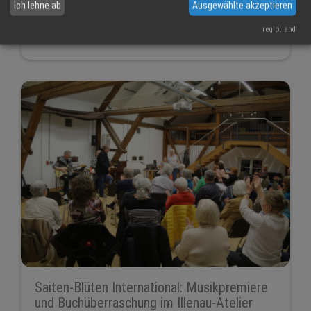
AutorenNetzwerk Ortenau-Elsass®
Ich lehne ab
Ausgewählte akzeptieren
Oberkirch
AutorenNetzwerk Ortenau-Elsass
regio.land
Helmut Hannig
Saiten-Blüten International: Musikpremiere
und Buchüberraschung im Illenau-Atelier