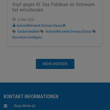
Kopf gegen KI: Das Publikum im Holzwurm
hat entschieden
23 Mär 2026
AutorenNetzwerk Ortenau-Elsass®
Sasbachwalden
AutorenNetzwerk Ortenau-Elsass
Künstliche Intelligenz
MEHR ANZEIGEN
KONTAKT INFORMATIONEN
Regio Media eG