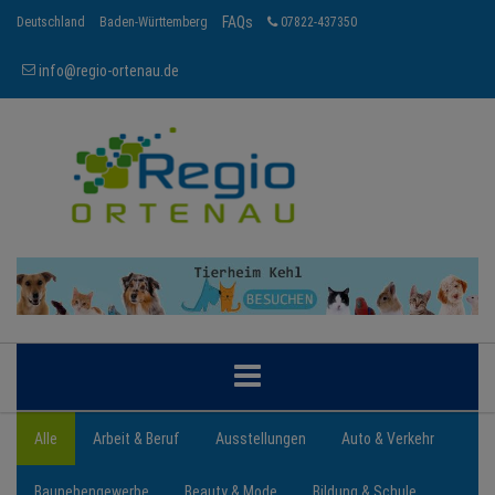
FAQs
Deutschland
Baden-Württemberg
07822-437350
info@regio-ortenau.de
ORTENAU
Alle
Arbeit & Beruf
Ausstellungen
Auto & Verkehr
Baunebengewerbe
Beauty & Mode
Bildung & Schule
BRANCHEN