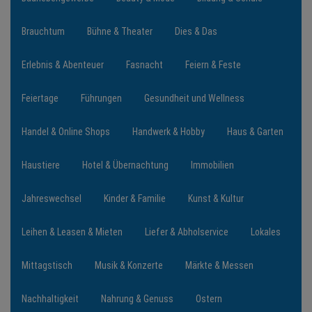
Brauchtum
Bühne & Theater
Dies & Das
NEWS
Erlebnis & Abenteuer
Fasnacht
Feiern & Feste
TERMINE
Feiertage
Führungen
Gesundheit und Wellness
ANGEBOTE
Handel & Online Shops
Handwerk & Hobby
Haus & Garten
JOBS
Haustiere
Hotel & Übernachtung
Immobilien
PODCASTS
Jahreswechsel
Kinder & Familie
Kunst & Kultur
MEDIEN
Leihen & Leasen & Mieten
Liefer & Abholservice
Lokales
KONTAKT
Mittagstisch
Musik & Konzerte
Märkte & Messen
Nachhaltigkeit
Nahrung & Genuss
Ostern