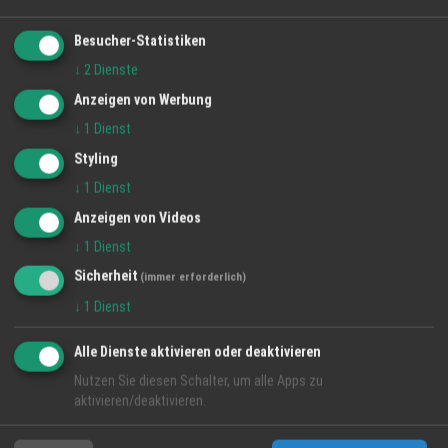
Besucher-Statistiken
↓
2
Dienste
Anzeigen von Werbung
↓
1
Dienst
Styling
↓
1
Dienst
Anzeigen von Videos
↓
1
Dienst
Sicherheit
(immer erforderlich)
↓
1
Dienst
Tagebücher, Holzdrucke und Q4fun: Ein
Alle Dienste aktivieren oder deaktivieren
literarisch-musikalischer Abend in der
Nutzen Sie diesen Schalter, um alle Apps zu
Mediathek Oberkirch
aktivieren/deaktivieren.
1 Apr 2026