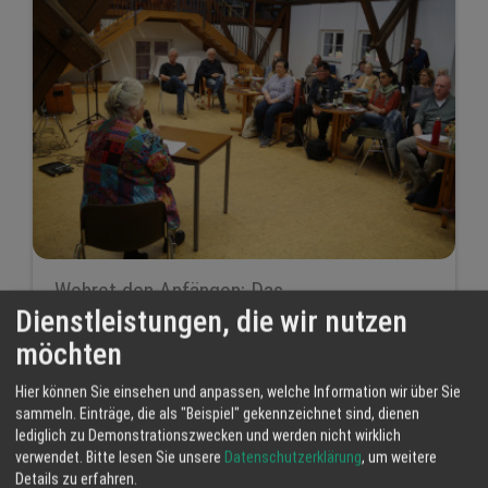
Wehret den Anfängen: Das
AutorenNetzwerk erinnert an die
Dienstleistungen, die wir nutzen
verbrannten Bücher
möchten
15 Apr 2026
Hier können Sie einsehen und anpassen, welche Information wir über Sie
AutorenNetzwerk Ortenau-Elsass®
sammeln. Einträge, die als "Beispiel" gekennzeichnet sind, dienen
Achern
AutorenNetzwerk Ortenau-Elsass
lediglich zu Demonstrationszwecken und werden nicht wirklich
verwendet.
Bitte lesen Sie unsere
Datenschutzerklärung
, um weitere
Demokratie
Details zu erfahren.