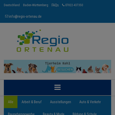
FAQs
Deutschland
Baden-Württemberg
07822-437350
info@regio-ortenau.de
ORTENAU
Alle
Arbeit & Beruf
Ausstellungen
Auto & Verkehr
Baunebengewerbe
Beauty & Mode
Bildung & Schule
BRANCHEN