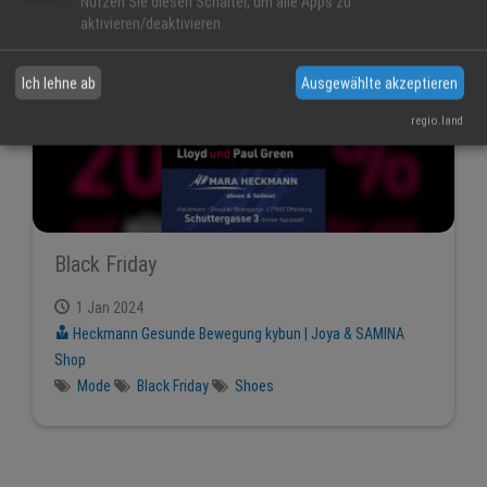
Nutzen Sie diesen Schalter, um alle Apps zu
aktivieren/deaktivieren.
Ich lehne ab
Ausgewählte akzeptieren
regio.land
Black Friday
1 Jan 2024
Heckmann Gesunde Bewegung kybun | Joya & SAMINA
Shop
Mode
Black Friday
Shoes