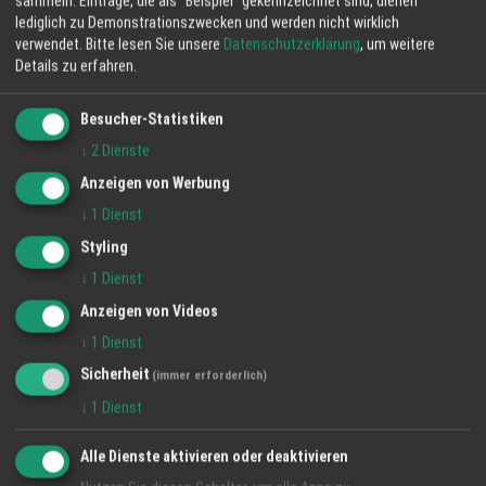
sammeln. Einträge, die als "Beispiel" gekennzeichnet sind, dienen
lediglich zu Demonstrationszwecken und werden nicht wirklich
verwendet.
Bitte lesen Sie unsere
Datenschutzerklärung
, um weitere
Details zu erfahren.
Besucher-Statistiken
↓
2
Dienste
Anzeigen von Werbung
Unschlagbare Vorteile des Black Friday
↓
1
Dienst
Angebots der Waschstraße Günther Energie
Styling
und Service
↓
1
Dienst
1 Jan 2024
Anzeigen von Videos
Günther Energie + Service GmbH
↓
1
Dienst
Black Friday
Angebot
Waschstrasse
Sicherheit
(immer erforderlich)
↓
1
Dienst
Alle Dienste aktivieren oder deaktivieren