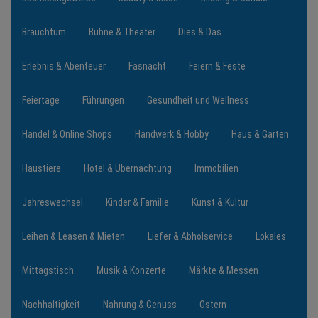
Brauchtum
Bühne & Theater
Dies & Das
NEWS
Erlebnis & Abenteuer
Fasnacht
Feiern & Feste
TERMINE
Feiertage
Führungen
Gesundheit und Wellness
ANGEBOTE
Handel & Online Shops
Handwerk & Hobby
Haus & Garten
JOBS
Haustiere
Hotel & Übernachtung
Immobilien
PODCASTS
Jahreswechsel
Kinder & Familie
Kunst & Kultur
MEDIEN
Leihen & Leasen & Mieten
Liefer & Abholservice
Lokales
KONTAKT
Mittagstisch
Musik & Konzerte
Märkte & Messen
Nachhaltigkeit
Nahrung & Genuss
Ostern