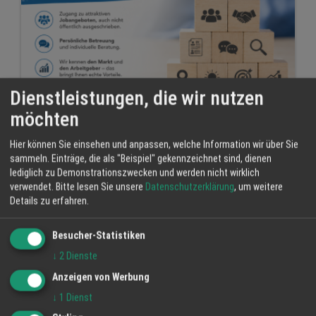
Dienstleistungen, die wir nutzen
möchten
Hier können Sie einsehen und anpassen, welche Information wir über Sie
Personal Regional
sammeln. Einträge, die als "Beispiel" gekennzeichnet sind, dienen
lediglich zu Demonstrationszwecken und werden nicht wirklich
23 Jul 2026
verwendet.
Bitte lesen Sie unsere
Datenschutzerklärung
, um weitere
Details zu erfahren.
MR Jobfinder GmbH
Ortenau
Arbeitsplatz
Stellenangebot
Besucher-Statistiken
↓
2
Dienste
Anzeigen von Werbung
↓
1
Dienst