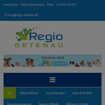
FAQs
Deutschland
Baden-Württemberg
07822-437350
info@regio-ortenau.de
ORTENAU
Alle
Arbeit & Beruf
Ausstellungen
Auto & Verkehr
Baunebengewerbe
Beauty & Mode
Bildung & Schule
BRANCHEN