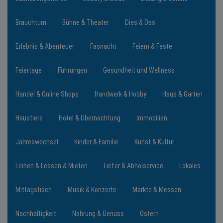
Brauchtum
Bühne & Theater
Dies & Das
NEWS
Erlebnis & Abenteuer
Fasnacht
Feiern & Feste
TERMINE
Feiertage
Führungen
Gesundheit und Wellness
ANGEBOTE
Handel & Online Shops
Handwerk & Hobby
Haus & Garten
JOBS
Haustiere
Hotel & Übernachtung
Immobilien
PODCASTS
Jahreswechsel
Kinder & Familie
Kunst & Kultur
MEDIEN
Leihen & Leasen & Mieten
Liefer & Abholservice
Lokales
KONTAKT
Mittagstisch
Musik & Konzerte
Märkte & Messen
Nachhaltigkeit
Nahrung & Genuss
Ostern