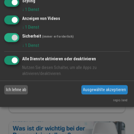
Styling
↓
1
Dienst
Anzeigen von Videos
↓
1
Dienst
Sicherheit
(immer erforderlich)
↓
1
Dienst
Alle Dienste aktivieren oder deaktivieren
Warum Wertschätzung nicht laut sein muss
Nutzen Sie diesen Schalter, um alle Apps zu
aktivieren/deaktivieren.
22 Jul 2026
werbeheld UG
Ich lehne ab
Ausgewählte akzeptieren
Wertschätzung
Mitarbeiterbindung
regio.land
Kundenbindung