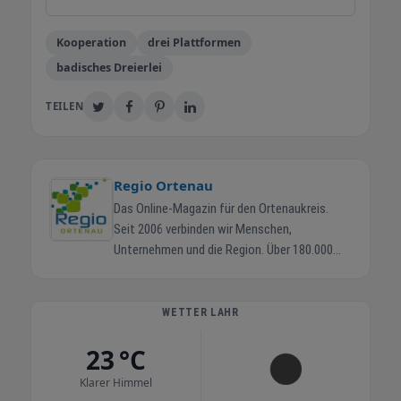
Kooperation
drei Plattformen
badisches Dreierlei
TEILEN
Regio Ortenau
Das Online-Magazin für den Ortenaukreis.
Seit 2006 verbinden wir Menschen,
Unternehmen und die Region. Über 180.000
Ortenauer erreichen wir jeden Monat. Regio-
Ortenau.de ist das zentrale Online-Magazin
für den Ortenaukreis. Bürger finden hier
WETTER LAHR
aktuelle Termine, Veranstaltungen, lokale
23 °C
Angebote und Marktinformationen. Betrieben
wird das Magazin von der Regio Media eG in
Klarer Himmel
Kappel-Grafenhausen. 43.000+ Facebook-