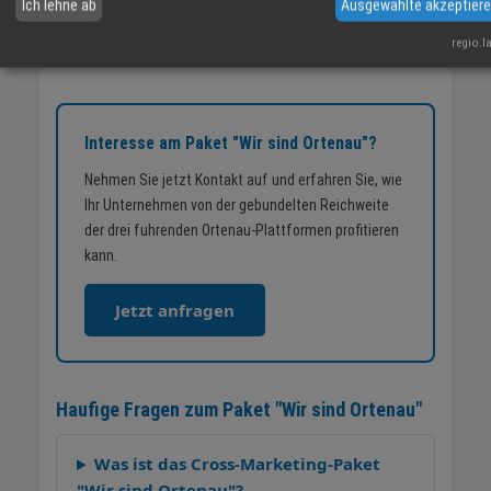
Ich lehne ab
Ausgewählte akzeptier
erleben mochten, erhalten so einen unkomplizierten und
kostengenstigen Einstieg in die gebundelte Sichtbarkeit aller
regio.l
drei Plattformen.
Interesse am Paket "Wir sind Ortenau"?
Nehmen Sie jetzt Kontakt auf und erfahren Sie, wie
Ihr Unternehmen von der gebundelten Reichweite
der drei fuhrenden Ortenau-Plattformen profitieren
kann.
Jetzt anfragen
Haufige Fragen zum Paket "Wir sind Ortenau"
Was ist das Cross-Marketing-Paket
"Wir sind Ortenau"?