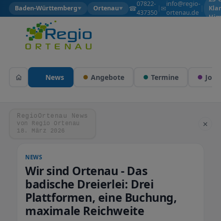
07822-
info@regio-
☎
✉
Baden-Württemberg
Ortenau
|
|
Kla
▼
▼
437350
ortenau.de
Him
News
Angebote
Termine
Jobs
RegioOrtenau News
×
von Regio Ortenau
18. März 2026
NEWS
Wir sind Ortenau - Das
badische Dreierlei: Drei
Plattformen, eine Buchung,
maximale Reichweite