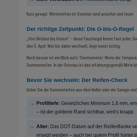
Kurz gesagt: Winterreifen im Sommer sind unsicher und teuer.
Der richtige Zeitpunkt: Die O-bis-O-Regel
„Von Oktober bis Ostern" – diese Faustregel kennt fast jeder. Sie
den 5. April. Wer bis dahin wechselt, liegt meist richtig.
Noch besser ist ein Blick aufs Thermometer: Wenn die Temperatu
Sommerreifen. In der Ortenau ist das erfahrungsgemäß Mitte bis
Bevor Sie wechseln: Der Reifen-Check
Holen Sie die Sommerreifen aus dem Keller oder der Garage und 
→
Profiltiefe:
Gesetzliches Minimum 1,6 mm, empf
– ist der goldene Rand sichtbar, wird's knapp.
→
Alter:
Das DOT-Datum auf der Reifenflanke verr
ersetzt werden – auch bei gutem Profil härtet 