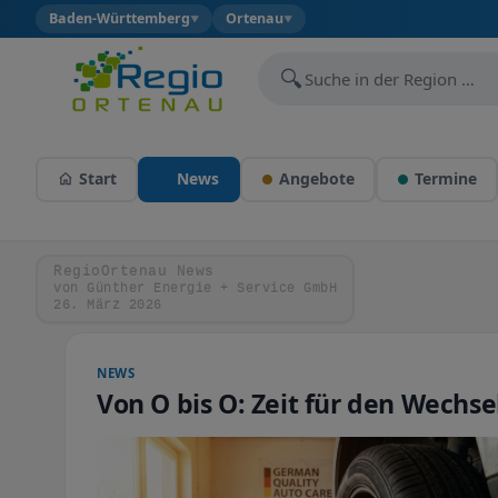
Baden-Württemberg
Ortenau
▼
▼
🔍
Start
News
Angebote
Termine
RegioOrtenau News
von Günther Energie + Service GmbH
26. März 2026
NEWS
Von O bis O: Zeit für den Wechs