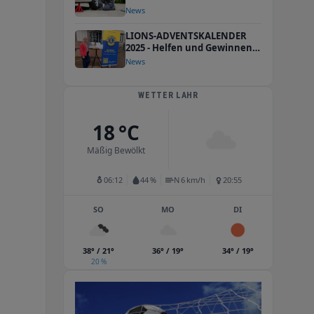
richtige Zeitpunkt
News
entscheidend ist
LIONS-ADVENTSKALENDER
2025 - Helfen und Gewinnen
in der Adventszeit
News
WETTER LAHR
18 °C
Mäßig Bewölkt
06:12
44 %
N 6 km/h
20:55
SO
MO
DI
38° / 21°
36° / 19°
34° / 19°
20 %