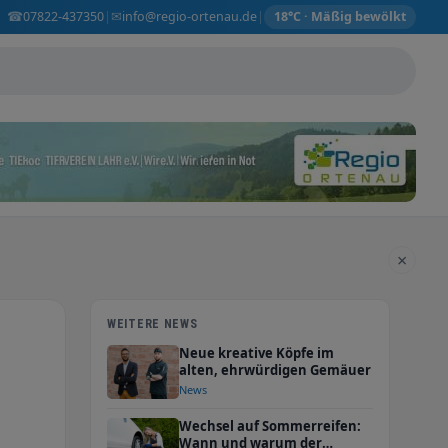
☎
✉
07822-437350
info@regio-ortenau.de
|
|
18°C · Mäßig bewölkt
×
WEITERE NEWS
Neue kreative Köpfe im
alten, ehrwürdigen Gemäuer
News
Wechsel auf Sommerreifen:
Wann und warum der