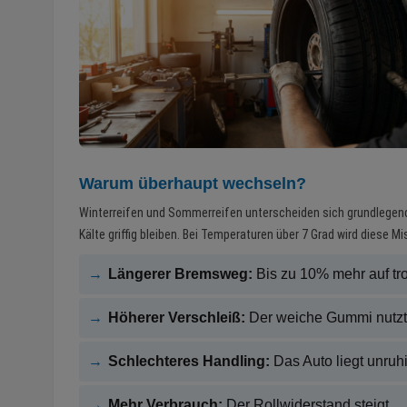
Warum überhaupt wechseln?
Winterreifen und Sommerreifen unterscheiden sich grundlegend 
Kälte griffig bleiben. Bei Temperaturen über 7 Grad wird diese M
→
Längerer Bremsweg:
Bis zu 10% mehr auf tr
→
Höherer Verschleiß:
Der weiche Gummi nutzt 
→
Schlechteres Handling:
Das Auto liegt unruh
→
Mehr Verbrauch:
Der Rollwiderstand steigt