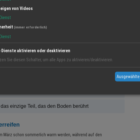
 HL, HR)
eigen von Videos
Dienst
n
herheit
(immer erforderlich)
nd oder liegend gestapelt, nicht stehend (verformt die
Dienst
e Dienste aktivieren oder deaktivieren
zen Sie diesen Schalter, um alle Apps zu aktivieren/deaktivieren.
enz, Nassgriff und Lautstärke
Ausgewählte
test prüfen regelmäßig
 das einzige Teil, das den Boden berührt
erreifen
s im März schon sommerlich warm werden, während auf den