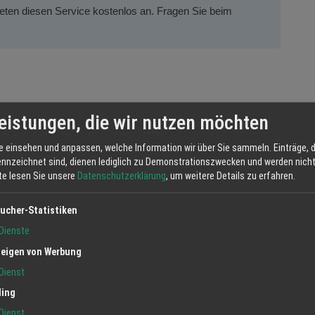
ieten diesen Service kostenlos an. Fragen Sie beim
eistungen, die wir nutzen möchten
z und etwas Kraft
e einsehen und anpassen, welche Information wir über Sie sammeln. Einträge, d
ern unbedingt mit Drehmomentschlüssel anziehen
ennzeichnet sind, dienen lediglich zu Demonstrationszwecken und werden nicht 
tte lesen Sie unsere
Datenschutzerklärung
, um weitere Details zu erfahren.
ucher-Statistiken
ell und sicher
Dienste
eigen von Werbung
 (RDKS) werden korrekt angelernt
Dienst
ling
Dienst