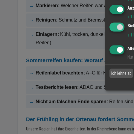
→
Markieren:
Welcher Reifen war wo? (VL, VR,
Anz
↓
1
→
Reinigen:
Schmutz und Bremsstaub entferne
Sic
→
Einlagern:
Kühl, trocken, dunkel – ideal hänge
↓
1
Reifen)
All
Nut
Sommerreifen kaufen: Worauf achten?
→
Reifenlabel beachten:
A–G für Kraftstoffeffizi
Ich lehne ab
→
Testberichte lesen:
ADAC und Stiftung Waren
→
Nicht am falschen Ende sparen:
Reifen sind
Der Frühling in der Ortenau fordert Somm
Unsere Region hat ihre Eigenheiten: In der Rheinebene kann e