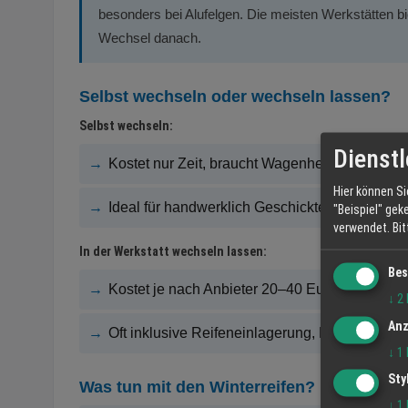
besonders bei Alufelgen. Die meisten Werkstätten b
Wechsel danach.
Selbst wechseln oder wechseln lassen?
Selbst wechseln:
Dienstl
→
Kostet nur Zeit, braucht Wagenheber, Radkreu
Hier können Si
→
Ideal für handwerklich Geschickte – Radmutt
"Beispiel" gek
verwendet.
Bi
In der Werkstatt wechseln lassen:
Bes
→
Kostet je nach Anbieter 20–40 Euro, profession
↓
2
Anz
→
Oft inklusive Reifeneinlagerung, Radsensoren
↓
1
Sty
Was tun mit den Winterreifen?
↓
1