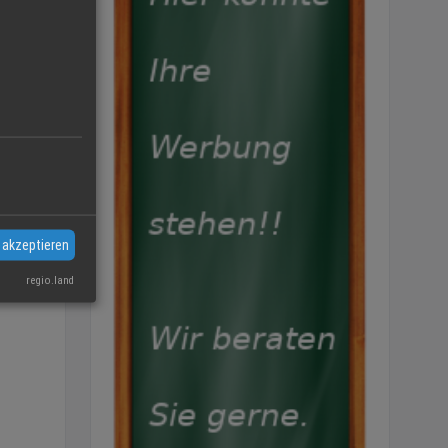
 akzeptieren
regio.land