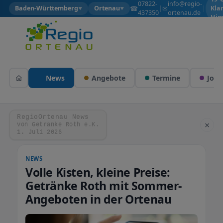
07822-
info@regio-
☎
✉
Baden-Württemberg
Ortenau
|
|
Kla
▼
▼
437350
ortenau.de
Him
News
Angebote
Termine
Jobs
RegioOrtenau News
×
von Getränke Roth e.K.
1. Juli 2026
NEWS
Volle Kisten, kleine Preise:
Getränke Roth mit Sommer-
Angeboten in der Ortenau