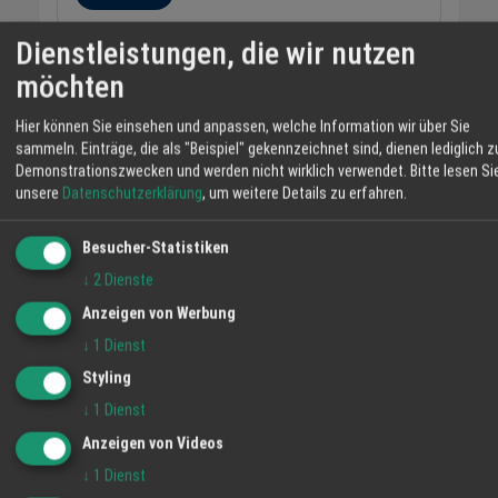
Dienstleistungen, die wir nutzen
Rotkaeppchen Sekt
möchten
trocken und halbtrocken, 0,75 l
3,49 Euro
Hier können Sie einsehen und anpassen, welche Information wir über Sie
sammeln. Einträge, die als "Beispiel" gekennzeichnet sind, dienen lediglich z
Demonstrationszwecken und werden nicht wirklich verwendet.
Bitte lesen Si
Zibibbo Zibomare
unsere
Datenschutzerklärung
, um weitere Details zu erfahren.
Trendrebsorte Siziliens, wuerziges Bouquet, reife
Zitrusfruechte, 0,75 l
Besucher-Statistiken
7,99 Euro
↓
2
Dienste
Anzeigen von Werbung
Change Grenache
↓
1
Dienst
Rose, 0,75 l
Styling
8,49 Euro
↓
1
Dienst
Anzeigen von Videos
George Klein
↓
1
Dienst
Cremant und Cremant Rose, Partner-Winzer aus dem