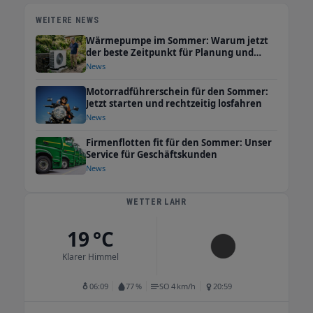
WEITERE NEWS
Wärmepumpe im Sommer: Warum jetzt
der beste Zeitpunkt für Planung und
Wartung ist
News
Motorradführerschein für den Sommer:
Jetzt starten und rechtzeitig losfahren
News
Firmenflotten fit für den Sommer: Unser
Service für Geschäftskunden
News
WETTER LAHR
19 °C
Klarer Himmel
06:09
77 %
SO 4 km/h
20:59