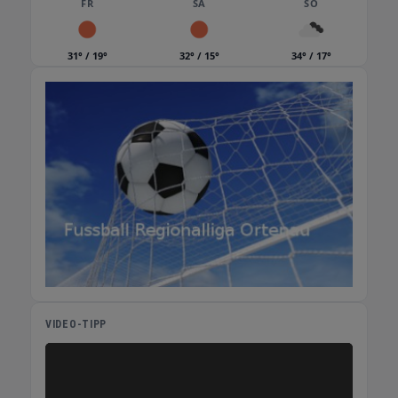
FR
SA
SO
31° / 19°
32° / 15°
34° / 17°
VIDEO-TIPP