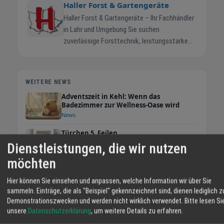
Haller Forst & Gartengeräte
Haller Forst & Gartengeräte – Ihr Fachhändler
in Lahr und Umgebung Sie suchen
zuverlässige Forsttechnik, leistungsstarke
Gartengeräte oder robuste Maschinen für
Garten und Wald? Dann sind Sie bei Haller
Forst & Gartengeräte in Lahr genau richtig.
WEITERE NEWS
Wir bieten mehr als nur Verkauf: Unser Service
Adventszeit in Kehl: Wenn das
hält Ihre Technik am Laufen. Unsere
Badezimmer zur Wellness-Oase wird
Leistungen: - Fachkundige Beratung durch
News
erfahrene Mitarbeiter - Verkauf hochwertiger
Türchen 5. Feilen
Markenmaschinen und Zubehör - Inspektion,
News
Wartung und Reparatur aller gängigen Geräte -
Dienstleistungen, die wir nutzen
Kettenschärfen sowie Hol- und Bringservice
möchten
auf Wunsch Damit Ihre Maschinen dann
Türchen 4. Ketten und Schienen
funktionieren, wenn Sie sie brauchen. Ob
News
Hier können Sie einsehen und anpassen, welche Information wir über Sie
Motorsäge, Rasenmäher oder Rasenroboter –
sammeln. Einträge, die als "Beispiel" gekennzeichnet sind, dienen lediglich z
Demonstrationszwecken und werden nicht wirklich verwendet.
Bitte lesen Si
wir sorgen für Zuverlässigkeit, Sicherheit und
unsere
Datenschutzerklärung
, um weitere Details zu erfahren.
WETTER LAHR
Langlebigkeit. Besuchen Sie uns in Lahr oder