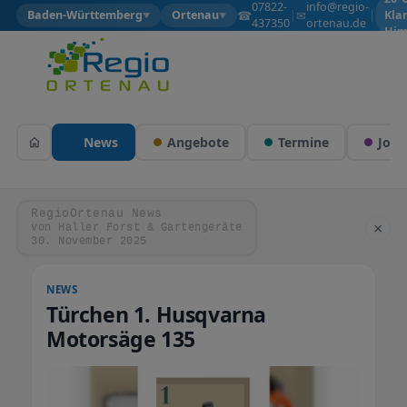
07822-
info@regio-
☎
✉
Baden-Württemberg
Ortenau
|
|
Kla
▼
▼
437350
ortenau.de
Him
News
Angebote
Termine
Jobs
RegioOrtenau News
×
von Haller Forst & Gartengeräte
30. November 2025
NEWS
Türchen 1. Husqvarna
Motorsäge 135