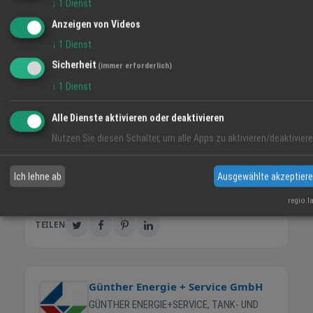
€), Pringles (2 für 6,50 €) und Evian 0,5 l (2 für
↓
1
Dienst
1,90 €).
Anzeigen von Videos
↓
1
Dienst
Gibt es die Aktionen auch in den
Sicherheit
(immer erforderlich)
kommenden Monaten?
↓
1
Dienst
Ja. Die Juli-Angebote sind der Start einer
Alle Dienste aktivieren oder deaktivieren
neuen Idee: jeden Monat wechselnde, saisonal
passende Angebote, immer begrenzt.
Nutzen Sie diesen Schalter, um alle Apps zu aktivieren/deaktiviere
Ich lehne ab
Ausgewählte akzeptier
Sommer
Snacks
Juli-Angebote
regio.l
TEILEN
Günther Energie + Service GmbH
GÜNTHER ENERGIE+SERVICE, TANK- UND