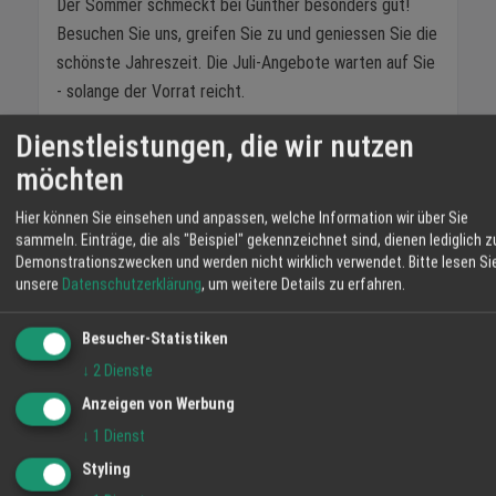
Der Sommer schmeckt bei Günther besonders gut!
Besuchen Sie uns, greifen Sie zu und geniessen Sie die
schönste Jahreszeit. Die Juli-Angebote warten auf Sie
- solange der Vorrat reicht.
Günther Energie+Service - Frisch sortiert, frisch
Dienstleistungen, die wir nutzen
geniessen!
möchten
Hier können Sie einsehen und anpassen, welche Information wir über Sie
sammeln. Einträge, die als "Beispiel" gekennzeichnet sind, dienen lediglich z
Kurz zusammengefasste FAQ
Demonstrationszwecken und werden nicht wirklich verwendet.
Bitte lesen Si
unsere
Datenschutzerklärung
, um weitere Details zu erfahren.
Wie lange gelten die Juli-Angebote?
Besucher-Statistiken
Vom 1. bis 31. Juli 2026, solange der Vorrat
reicht und in haushaltsüblichen Mengen.
↓
2
Dienste
Anzeigen von Werbung
Welche Produkte sind im Juli im Angebot?
↓
1
Dienst
Styling
Paulaner (2 für 2,50 €), Havana Club (2 für 6,50