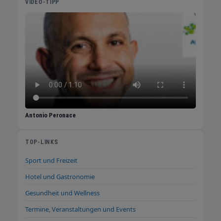
VIDEO-TIPP
Wohnwagen. Mo – Fr: 6:00 – 21:00 Uhr | Sa:
6:00 – 14:00 Uhr | So: Geschlossen Sind SB-
Waschboxen und Staubsauger auch sonntags
verfügbar? Die SB-Waschboxen sind Mo – Sa
geöffnet, Sonn- und Feiertags geschlossen.
Die Staubsauger sind täglich 24 Stunden
verfügbar – auch sonntags. Tankstelle &
Kraftstoffe Welche Kraftstoffe sind bei
Günther erhältlich? Super E5, Super E10, Super
Plus, Diesel, HVO100 (nachhaltiger Biodiesel),
Antonio Peronace
Erdgas mobil, Autogas und Aspen-
Kraftstoffe. Dazu AdBlue an zwei
Zapfsäulen. Was ist HVO100 und lohnt es
TOP-LINKS
sich? HVO100 ist ein nachhaltiger
Sport und Freizeit
Dieselkraftstoff aus erneuerbaren Quellen –
deutlich weniger CO2 und Feinstaub, ohne
Hotel und Gastronomie
Motorumrüstung. Direkt bei uns tankbar.
Gesundheit und Wellness
Wann ist der Tankstellen-Shop geöffnet? Mo
Termine, Veranstaltungen und Events
– Sa: 5:30 – 22:30 Uhr | So & Feiertage: 7:30 –