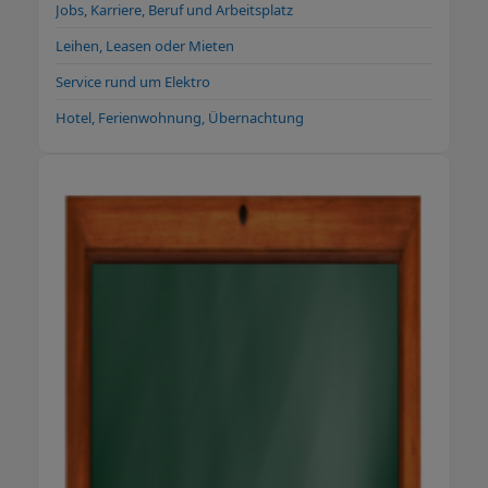
22:30 Uhr Außerhalb: Tanken über
Jobs, Karriere, Beruf und Arbeitsplatz
Nachtterminals möglich (nur Kartenzahlung).
Leihen, Leasen oder Mieten
Gibt es eine Elektro-Ladestation bei
Günther? Ja! Unser E-Ladepark bietet
Service rund um Elektro
Schnellladestationen mit 100 % Ökostrom –
Hotel, Ferienwohnung, Übernachtung
ideal für kurze Ladeaufenthalte. Welche
Zahlungsmittel werden akzeptiert? Bargeld,
Girocard, Visa, Mastercard, Diners Club sowie
Flottenkarten wie DKV, UTA, Hoyer, LogPay,
Eurowag, Edenred, E100, BayWa, SNAP, Road
Runner und viele weitere. Energiehandel
Liefert Günther Heizöl nach Hause? Ja, wir
liefern Heizöl zuverlässig in Lahr und der
Region. Anfrage über unser Online-Formular
oder telefonisch unter 07821-90 68 90.
Können Pellets und Briketts bestellt werden?
Ja! Pellets-Anfrage über unser Online-
Formular. Briketts auf Anfrage im Büro. Was
sind Aspen-Kraftstoffe und wo erhalte ich
sie? Gereinigte Sonderkraftstoffe für