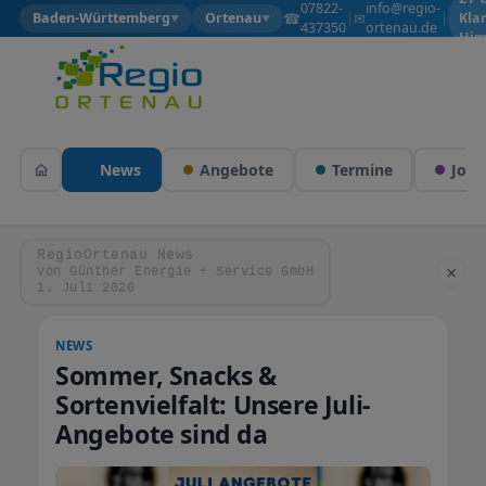
07822-
info@regio-
☎
✉
Baden-Württemberg
Ortenau
|
|
Kla
▼
▼
437350
ortenau.de
Him
News
Angebote
Termine
Jobs
RegioOrtenau News
×
von Günther Energie + Service GmbH
1. Juli 2026
NEWS
Sommer, Snacks &
Sortenvielfalt: Unsere Juli-
Angebote sind da