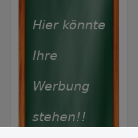
Kleinmotoren (Motorsägen, Rasenmäher
usw.) – frei von Benzol. Kleine Gebinde im
Tankstellenshop, größere Mengen auf
Anfrage. Allgemein & Kontakt Wie
funktioniert die Günther Kundenkarte?
Vollwertiges Zahlungsmittel auf dem
gesamten Gelände mit exklusiven Rabatten
auf Kraftstoffe und Shop-Artikel sowie
Zugang zu Sonderaktionen. Gibt es
Gutscheine als Geschenk? Ja! Günther
Gutscheine sind flexibel für alle Services
einlösbar – von der Fahrzeugwäsche bis zum
Tankstellenshop. Erhältlich direkt vor Ort. Wie
kann ich Günther Energie+Service
kontaktieren? Zentrale: 07821-9068 9-0
Verwaltung & Energiehandel: 07821-90 68 90
Tankstellen-Shop: 07821-90 68 940
Waschanlage: 07821-90689-45 E-Mail:
info@guenther-lahr.de