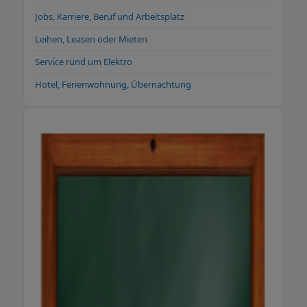
über Joya Wasserplasma Wasserplasma
Jobs, Karriere, Beruf und Arbeitsplatz
entsteht durch Elektrolyse von Wasser, bei
der Wassermoleküle in einen energiereicheren
Leihen, Leasen oder Mieten
Zustand versetzt werden. In diesem Zustand
Service rund um Elektro
sind Wasser und Sauerstoff nicht getrennt
Hotel, Ferienwohnung, Übernachtung
(HHO). BeyondScience hat eine spezielle
Elektrolyse für das Qore B-Aggregat
entwickelt, die hochenergetisches Wasser
mit einer Vielzahl bioverfügbarer Elektronen
erzeugt. Diese Elektronen verleihen dem
Wasserplasma besondere
gesundheitsfördernde Eigenschaften, die es
von reinem Wasserstoff (H) und Sauerstoff
(O2) unterscheiden. Jetzt Kontakt
aufnehmen und Termin vereinbaren
Öffnungszeiten Montag bis Samstag 9:30 -
18:00 Uhr