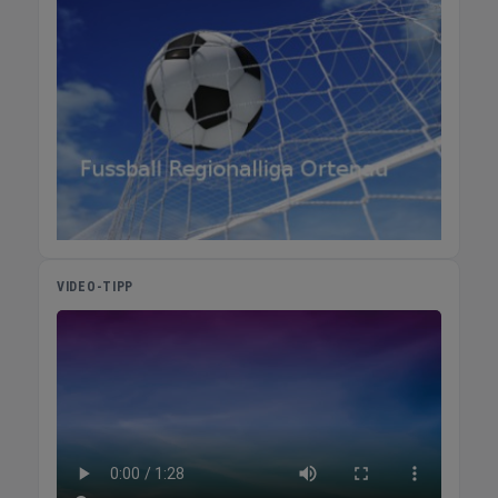
durch Aktivierung der Füße Schmerzfreies
Gehen bei Knie-, Hüft- und Rückenproblemen
Verbesserung der Durchblutung Training der
Fuß-, Bauch- und Rückenmuskulatur bei
jedem Schritt Kybun bietet eine effektive,
wissenschaftlich fundierte Lösung zur
Linderung von Schmerzen im
Bewegungsapparat. Mehr über Kyboon
SAMINA SAMINA arbeitet seit 1989 an der
Perfektionierung der Kunst und Wissenschaft
des gesunden Schlafens. Ihr aktives
VIDEO-TIPP
Schlafsystem fördert durch orthopädische,
klimatische und bioelektrische Bedingungen
eine optimale Regeneration. Dies geschieht
unter anderem durch die Verwendung von
Schafschurwolle, die im Sommer kühlend und
im Winter wärmend wirkt. Zusätzlich
unterstützt das System die Entgiftungs-,
Regenerations- und Heilungsprozesse des
Körpers durch eine gezielte