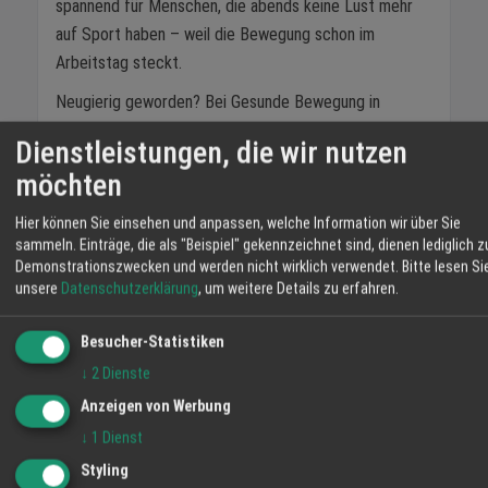
spannend für Menschen, die abends keine Lust mehr
auf Sport haben – weil die Bewegung schon im
Arbeitstag steckt.
Neugierig geworden? Bei Gesunde Bewegung in
Offenburg kannst du das WALKOLUTION Laufband
Dienstleistungen, die wir nutzen
testen und erleben, wie sich Arbeiten und Gehen
möchten
anfühlen – gleichzeitig. Vielleicht der smarteste
Vorsatz für 2026?
Hier können Sie einsehen und anpassen, welche Information wir über Sie
sammeln. Einträge, die als "Beispiel" gekennzeichnet sind, dienen lediglich z
Wir freuen uns auf deinen Besuch! Dein Team von
Demonstrationszwecken und werden nicht wirklich verwendet.
Bitte lesen Si
Gesunde Bewegung Offenburg
unsere
Datenschutzerklärung
, um weitere Details zu erfahren.
https://shop.gesundebewegung.com
Besucher-Statistiken
Sitzen
Laufband
Büroalltag
↓
2
Dienste
Anzeigen von Werbung
TEILEN
↓
1
Dienst
Styling