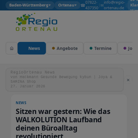
07822-
info@regio-
☎
✉
Baden-Württemberg
Ortenau
|
|
Kla
▼
▼
437350
ortenau.de
Him
News
Angebote
Termine
Jobs
RegioOrtenau News
von Heckmann Gesunde Bewegung kybun | Joya &
×
SAMINA Shop
27. Januar 2026
NEWS
Sitzen war gestern: Wie das
WALKOLUTION Laufband
deinen Büroalltag
revolutioniert