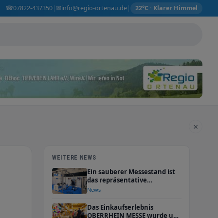
☎
✉
07822-437350
info@regio-ortenau.de
|
|
22°C · Klarer Himmel
×
WEITERE NEWS
Ein sauberer Messestand ist
das repräsentative
Aushängeschild
News
Das Einkaufserlebnis
OBERRHEIN MESSE wurde um