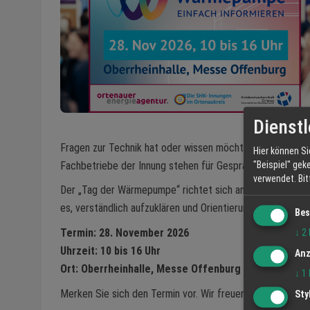
Dienstl
Fragen zur Technik hat oder wissen möchte, welche Lösun
Hier können Si
Fachbetriebe der Innung stehen für Gespräche bereit und 
"Beispiel" gek
verwendet.
Bi
Der „Tag der Wärmepumpe“ richtet sich an Hauseigentümer, 
es, verständlich aufzuklären und Orientierung zu geben –
Bes
Termin: 28. November 2026
↓
2
Uhrzeit: 10 bis 16 Uhr
Anz
Ort: Oberrheinhalle, Messe Offenburg
↓
1
Merken Sie sich den Termin vor. Wir freuen uns auf Ihren 
Sty