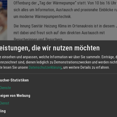
Offenburg der „Tag der Wärmepumpe“ statt. Von 10 bis 16 Uhr
sich alles um Information, Austausch und praxisnahe Einblicke r
um moderne Wärmepumpentechnik.
Die Innung Sanitär Heizung Klima im Ortenaukreis ist in diesem 
mit dabei und freut sich auf den direkten Austausch mit
Besucherinnen und Besuchern.
eistungen, die wir nutzen möchten
Wer sich mit dem Gedanken trägt, eine Wärmepumpe einzubaue
gen im Bestand sinnvoll sind, bekommt hier Antworten aus erster Hand
e einsehen und anpassen, welche Information wir über Sie sammeln. Einträge, d
geben einen realistischen Überblick zu Planung, Einbau und Betrieb.
ennzeichnet sind, dienen lediglich zu Demonstrationszwecken und werden nicht 
tte lesen Sie unsere
Datenschutzerklärung
, um weitere Details zu erfahren.
Bauinteressierte und alle, die sich fundiert informieren möchten. Ziel 
 ohne Fachchinesisch.
ucher-Statistiken
Dienste
eigen von Werbung
Dienst
Besuch.
ling