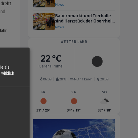
 dreht
die EDEKA-ARENA erweitert.
News
und
Bauernmarkt und Tierhalle
sind Herzstück der Oberrhein
Messe
News
Jahr
WETTER LAHR
22 °C
n,
.
Klarer Himmel
ie als
wirklich
06:09
28 %
NO 11 km/h
20:59
ist
FR
SA
SO
31° / 20°
34° / 19°
35° / 18°