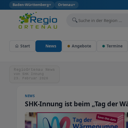
Baden-Württemberg
Ortenau
▼
▼
🔍
Start
News
Angebote
Termine
RegioOrtenau News
von SHK Innung
23. Februar 2026
NEWS
SHK-Innung ist beim „Tag der 