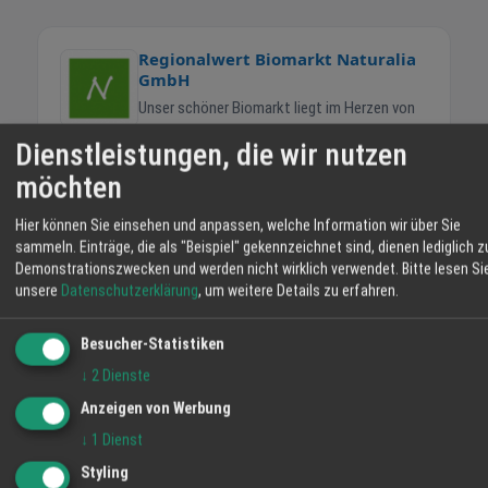
Regionalwert Biomarkt Naturalia
GmbH
Unser schöner Biomarkt liegt im Herzen von
Friesenheim zwischen Lahr und Offenburg.
Dienstleistungen, die wir nutzen
Wir bieten Ihnen eine große Auswahl an
möchten
leckeren und gesunden Bio-Lebensmitteln,
vieles davon direkt von
Hier können Sie einsehen und anpassen, welche Information wir über Sie
unseren landwirtschaftlichen Partnern hier
sammeln. Einträge, die als "Beispiel" gekennzeichnet sind, dienen lediglich z
WEITERE NEWS
aus der Region. Dazu die wohl größte Bio-
Demonstrationszwecken und werden nicht wirklich verwendet.
Bitte lesen Si
Adventstreff im Naturalia Biomarkt
Käsetheke der Ortenau und viele ausgesuchte
unsere
Datenschutzerklärung
, um weitere Details zu erfahren.
News
Bio-Weine. Und in unserem Bio-Bistro gibt es
leckere vitale Snacks, Kaffee und Kuchen:
Besucher-Statistiken
Heißer Hirsch Glühwein im Naturalia
zum mitnehmen und – sofern aktuell möglich
Biomarkt
↓
2
Dienste
– bei schönem Wetter zum Genießen an
News
unseren Tischen im Hof. Auf Wunsch richten
Anzeigen von Werbung
wir Ihnen gerne individuelle Platten und
Nachhaltiges Geschirr von Tranquillo im
↓
1
Dienst
Naturalia Biomarkt
Fingerfood. Wir möchten Ihnen nicht nur echt
Styling
News
gute kontrollierte Bio-Lebensmittel