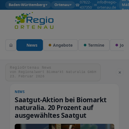
07822-
info@regio-
☎
✉
Baden-Württemberg
Ortenau
|
|
Mäß
▼
▼
437350
ortenau.de
Reg
News
Angebote
Termine
Jobs
RegioOrtenau News
×
von Regionalwert Biomarkt Naturalia GmbH
23. Februar 2026
NEWS
Saatgut-Aktion bei Biomarkt
naturalia. 20 Prozent auf
ausgewähltes Saatgut