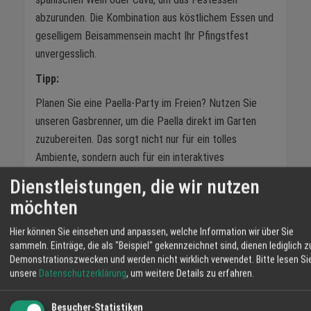
abzurunden. Die Kombination aus köstlichem Essen und
geselligem Beisammensein macht Ihr Pfingstfest
unvergesslich.
Tipp:
Planen Sie eine Paella-Party im Freien? Nutzen Sie
unseren Gasbrenner, um die Paella direkt im Garten
zuzubereiten. Das sorgt nicht nur für ein tolles
Ambiente, sondern auch für ein interaktives
Kocherlebnis, bei dem Ihre Gäste aktiv teilnehmen
Dienstleistungen, die wir nutzen
können.
möchten
Entdecken Sie die Vielfalt unserer Paella-Pfannen und
Hier können Sie einsehen und anpassen, welche Information wir über Sie
Zubehör bei
sammeln. Einträge, die als "Beispiel" gekennzeichnet sind, dienen lediglich z
Demonstrationszwecken und werden nicht wirklich verwendet.
Bitte lesen Si
www.der-spanien-shop.de
unsere
Datenschutzerklärung
, um weitere Details zu erfahren.
und machen Sie Ihr Pfingstfest zu einem kulinarischen
Erlebnis. Bestellen Sie jetzt und bringen Sie ein Stück
Besucher-Statistiken