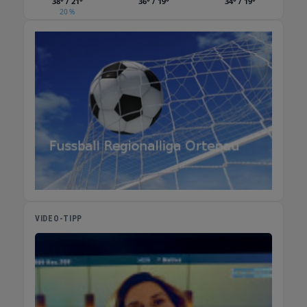
38° / 21°
36° / 19°
34° / 19°
20 %
VIDEO-TIPP