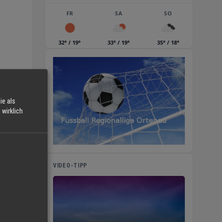
FR
SA
SO
32° / 19°
33° / 19°
35° / 18°
ie als
wirklich
VIDEO-TIPP
r Sie