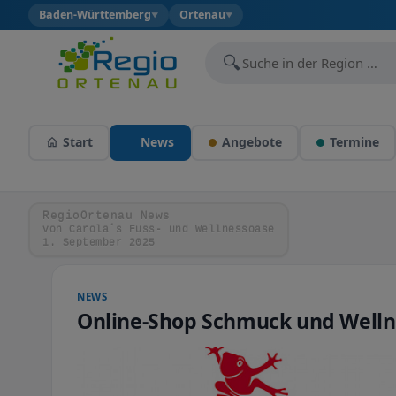
Baden-Württemberg
Ortenau
▼
▼
🔍
Start
News
Angebote
Termine
RegioOrtenau News
von Carola´s Fuss- und Wellnessoase
1. September 2025
NEWS
Online-Shop Schmuck und Wellne