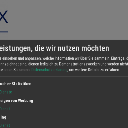
eistungen, die wir nutzen möchten
e einsehen und anpassen, welche Information wir über Sie sammeln. Einträge, d
ennzeichnet sind, dienen lediglich zu Demonstrationszwecken und werden nicht 
tte lesen Sie unsere
Datenschutzerklärung
, um weitere Details zu erfahren.
ucher-Statistiken
Dienste
eigen von Werbung
enießen Sie eine
Dienst
massage. Ich lade Sie zu mir ein, auf meiner Internetseite finden Sie die fü
ling
Dienst
Fachfusspflege - Magnetschmuck - ENERGETIX - Fusszonenmassage - und vieles mehr ...