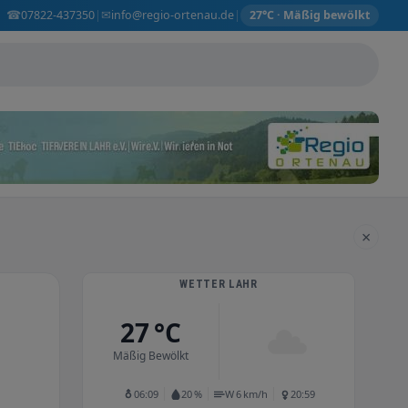
☎
✉
07822-437350
info@regio-ortenau.de
|
|
27°C · Mäßig bewölkt
×
WETTER LAHR
27 °C
Mäßig Bewölkt
06:09
20 %
W 6 km/h
20:59