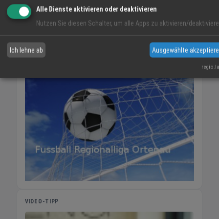
06:13
39 %
SO 7 km/h
20:54
Alle Dienste aktivieren oder deaktivieren
Nutzen Sie diesen Schalter, um alle Apps zu aktivieren/deaktiviere
MO
DI
MI
Ich lehne ab
Ausgewählte akzeptier
35° / 21°
33° / 19°
35° / 17°
regio.l
VIDEO-TIPP