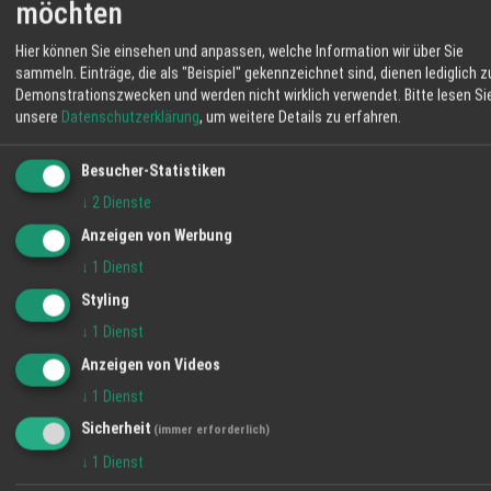
vereinbaren. Lassen Sie Ihre Fassade in neuem Glanz
möchten
erstrahlen – schnell, sicher und nachhaltig.
Hier können Sie einsehen und anpassen, welche Information wir über Sie
sammeln. Einträge, die als "Beispiel" gekennzeichnet sind, dienen lediglich z
Demonstrationszwecken und werden nicht wirklich verwendet.
Bitte lesen Si
TEILEN
unsere
Datenschutzerklärung
, um weitere Details zu erfahren.
Besucher-Statistiken
↓
2
Dienste
Giedemann Stuckateur UG
Anzeigen von Werbung
Als professioneller Stuckateur Fachbetrieb
mit über zwazigjähriger Erfahrung sind wir Ihr
↓
1
Dienst
kompetenter Ansprechpartner rund um Putz,
Styling
Trockenbau und mehr. Auf unserer Seite
↓
1
Dienst
geben wir Ihnen einen kleinen Einblick in
Anzeigen von Videos
unsere tägliche Arbeit. Sollten Sie Fragen
WETTER LAHR
haben oder eine Beratung wünschen können
↓
1
Dienst
21 °C
Sie gerne Kontakt mit uns aufnehmen. Viel
Sicherheit
(immer erforderlich)
Spaß beim stöbern.
Klarer Himmel
↓
1
Dienst