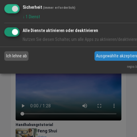
geschlossen Donnerstag 9:00 - 18:00 Uhr
Sicherheit
(immer erforderlich)
Freitag 9:00 - 18:00 Uhr Samstag 9:00 - 14:00
Uhr Sonntag geschlossen
↓
1
Dienst
Alle Dienste aktivieren oder deaktivieren
Nutzen Sie diesen Schalter, um alle Apps zu aktivieren/deaktiviere
VIDEO-TIPP
Ich lehne ab
Ausgewählte akzeptier
regio.
Handhabungstutorial
Feng Shui
Video