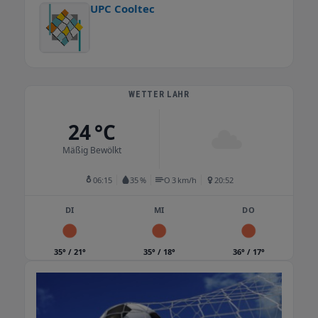
UPC Cooltec
WETTER LAHR
24 °C
Mäßig Bewölkt
06:15
35 %
O 3 km/h
20:52
DI
MI
DO
35° / 21°
35° / 18°
36° / 17°