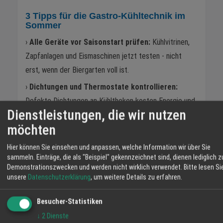
3 Tipps für die Gastro-Kühltechnik im
Sommer
›
Alle Geräte vor Saisonstart prüfen:
Kühlvitrinen,
Zapfanlagen und Eismaschinen jetzt testen - nicht
erst, wenn der Biergarten voll ist.
›
Dichtungen und Thermostate kontrollieren:
Defekte Dichtungen an Kühltheken kosten Energie und
Dienstleistungen, die wir nutzen
gefährden die Lebensmittelsicherheit.
möchten
›
Ersatzteile rechtzeitig bestellen:
In der
Hochsaison sind Lieferzeiten länger - wer jetzt
Hier können Sie einsehen und anpassen, welche Information wir über Sie
sammeln. Einträge, die als "Beispiel" gekennzeichnet sind, dienen lediglich z
Verschleissteile bestellt, ist auf der sicheren Seite.
Demonstrationszwecken und werden nicht wirklich verwendet.
Bitte lesen Si
unsere
Datenschutzerklärung
, um weitere Details zu erfahren.
Machen Sie Ihre Gastronomie fit für den Sommer! UPC
Cooltec berät Sie zu Kühlvitrinen, Eismaschinen und
Besucher-Statistiken
der passenden Kühltechnik für Ihren Betrieb.
↓
2
Dienste