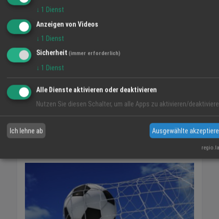
Bulgarien nach Offenburg – Eine
umfangreichen Leistungsangebot.
↓
1
Dienst
Zahnärztin, die mehr als Zähne versteht
News
Anzeigen von Videos
↓
1
Dienst
WETTER LAHR
Sicherheit
(immer erforderlich)
18 °C
↓
1
Dienst
Klarer Himmel
Alle Dienste aktivieren oder deaktivieren
06:11
41 %
SO 2 km/h
20:57
Nutzen Sie diesen Schalter, um alle Apps zu aktivieren/deaktiviere
SA
SO
MO
Ich lehne ab
Ausgewählte akzeptier
regio.l
34° / 18°
37° / 18°
36° / 20°