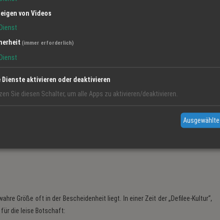
s wir zu erwarten hätten?
eigen von Videos
Dienst
as bleibt für uns bestehen:
herheit
(immer erforderlich)
 wir hoffentlich bald gehen.
Dienst
t die Erwartung aufgegeben,
e Dienste aktivieren oder deaktivieren
 zu schwinden Lust am Leben.
zen Sie diesen Schalter, um alle Apps zu aktivieren/deaktivieren.
laus Huber · März 2026
Ausgewählte
re Größe oft in der Bescheidenheit liegt. In einer Zeit der „Defilee-Kultur“,
 für die leise Botschaft: