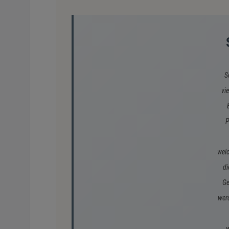
S
vi
P
welc
di
Ge
werd
w