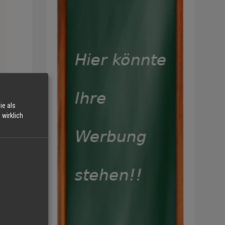
ie als
wirklich