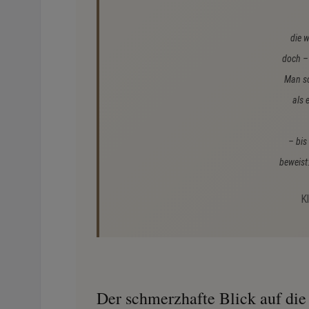
die w
doch – 
Man so
als 
– bis
beweist
K
Der schmerzhafte Blick auf die