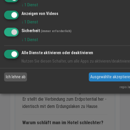
findest Du auf
naturerdung.de
.
↓
1
Dienst
Anzeigen von Videos
Guter Schlaf ist kein Luxus. Er ist die
↓
1
Dienst
Grundvoraussetzung für alles andere - auch unterwegs.
Sicherheit
(immer erforderlich)
↓
1
Dienst
Kurz zusammengefasste FAQ
Alle Dienste aktivieren oder deaktivieren
Was ist ein Erdungs-Schlafsack?
Nutzen Sie diesen Schalter, um alle Apps zu aktivieren/deaktiviere
Ein kompakter Schlafsack mit eingewebten
Silberfäden, der auf die Hotelmatratze gelegt
Ich lehne ab
Ausgewählte akzeptier
und über einen Erdungsstab oder den
regio.l
Schutzkontakt der Steckdose geerdet wird.
Er stellt die Verbindung zum Erdpotential her -
identisch mit dem Erdungslaken zu Hause.
Warum schläft man im Hotel schlechter?