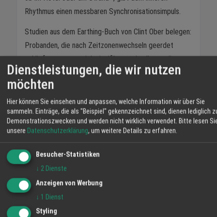
Rhythmus einen messbaren Synchronisationsimpuls.
Studien aus dem Earthing-Buch von Clint Ober belegen:
Probanden, die nach Zeitzonenwechseln geerdet
schliefen, passten sich signifikant schneller an die neue
Dienstleistungen, die wir nutzen
Ortszeit an als die Kontrollgruppe.
möchten
Praktische Hinweise für die Reise
Hier können Sie einsehen und anpassen, welche Information wir über Sie
sammeln. Einträge, die als "Beispiel" gekennzeichnet sind, dienen lediglich z
› Erdungsprodukte rollen, nicht falten - das schützt die
Demonstrationszwecken und werden nicht wirklich verwendet.
Bitte lesen Si
eingewebten Silberfäden vor dauerhaften Knicken.
unsere
Datenschutzerklärung
, um weitere Details zu erfahren.
› Waschmittelhinweise beachten: Spezielles
Besucher-Statistiken
Silberwaschmittel auch auf Reisen dabei haben.
↓
2
Dienste
› Flugmodus konsequent nutzen: Ergänzt die Erdung
Anzeigen von Werbung
und reduziert die Strahlenbelastung im Zimmer.
↓
1
Dienst
Den Erdungs-Schlafsack und passendes Zubehör
Styling