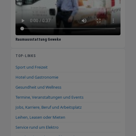
kann helfen, diese Belastung auszugleichen
und typische Symptome wie Kopfschmerzen
oder Erschöpfung zu verringern. Fazit: Erdung
als einfache Biohacking-Methode Erdung ist
simpel, kostengünstig und potenziell
wirkungsvoll – ob barfuß draußen oder mit
Raumausstattung Geweke
Erdungsmatte im Bett. Wer regelmäßig erdet,
kann möglicherweise: besser schlafen Stress
schneller abbauen Schmerzen reduzieren die
TOP-LINKS
Heilung fördern sein Immunsystem entlasten
Sport und Freizeit
Elektrosmog ausgleichen Tipp: Einfach
ausprobieren. Schon 20–30 Minuten täglich
Hotel und Gastronomie
barfuß auf natürlichem Boden oder nachts
Gesundheit und Wellness
mit Erdungslaken können spürbare Effekte
Termine, Veranstaltungen und Events
bringen. Hier gelangen Sie in unseren Shop für
Erdungsprodukte
Jobs, Karriere, Beruf und Arbeitsplatz
Leihen, Leasen oder Mieten
Service rund um Elektro