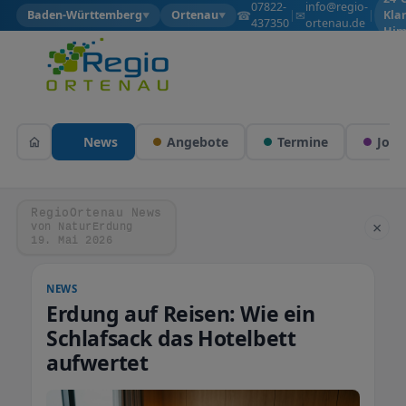
07822-
info@regio-
☎
✉
Baden-Württemberg
Ortenau
|
|
Kla
▼
▼
437350
ortenau.de
Him
News
Angebote
Termine
Jobs
RegioOrtenau News
×
von NaturErdung
19. Mai 2026
NEWS
Erdung auf Reisen: Wie ein
Schlafsack das Hotelbett
aufwertet