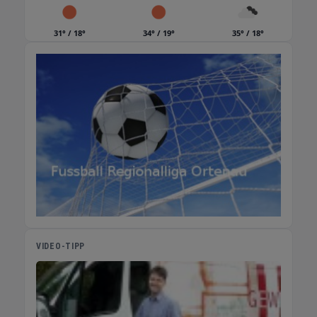
oder chronische Schmerzen auswirken. 3.
Stress abbauen Erdung aktiviert den
31° / 18°
34° / 19°
35° / 18°
Parasympathikus – den Teil des
Nervensystems, der für Entspannung
zuständig ist. Das kann helfen, innere Unruhe
zu reduzieren und die emotionale Balance zu
stärken. 4. Immunsystem stärken Weniger
Entzündung bedeutet weniger Stress fürs
Immunsystem. Die Zellregeneration wird
angeregt, was die Abwehrkräfte stabilisieren
und das allgemeine Wohlbefinden verbessern
kann. 5. Schneller regenerieren Ob nach dem
Sport, bei Verletzungen oder bei schlechter
Wundheilung – Erdung unterstützt die
natürlichen Reparaturmechanismen des
VIDEO-TIPP
Körpers. Viele Nutzer berichten von
schnelleren Erholungsphasen. 6. Elektrosmog
neutralisieren Smartphones, WLAN und Co.
erzeugen elektromagnetische Felder. Erdung