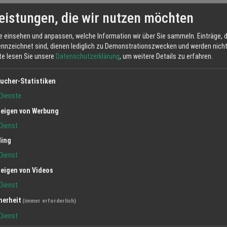
gesetzt werden. Sie reinigt sanft und entfernt Schmutz ohne chemische
eistungen, die wir nutzen möchten
e einsehen und anpassen, welche Information wir über Sie sammeln. Einträge, d
ennzeichnet sind, dienen lediglich zu Demonstrationszwecken und werden nicht 
tte lesen Sie unsere
Datenschutzerklärung
, um weitere Details zu erfahren.
stlichen Duftstoffe oder Konservierungsstoffe enthält. Dennoch sollten
, besonders bei empfindlicher Haut. Ein Test an einer kleinen Hautstelle
ucher-Statistiken
Dienste
eigen von Werbung
Dabei gilt: Lagere sie an einem trockenen, kühlen Ort, fern von Feuchtig
Dienst
 gewährleisten. In der Regel hält sich Kernseife mehrere Jahre.
ling
deren Seifen?
Dienst
thetischen Reinigungslösungen durch ihre rein natürlichen Inhaltsstoffe
eigen von Videos
 sowie aggressive Chemikalien enthalten, ist Kernseife rein und schone
Dienst
t in anderen Reinigungsprodukten zu finden sind.
herheit
(immer erforderlich)
Dienst