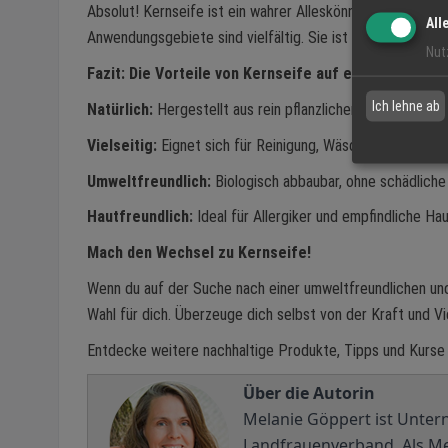
Absolut! Kernseife ist ein wahrer Alleskönner im Haushalt
All
Anwendungsgebiete sind vielfältig. Sie ist nicht nur umwe
Nut
Fazit: Die Vorteile von Kernseife auf einen Blick
Ich lehne ab
Natürlich:
Hergestellt aus rein pflanzlichen oder tierisch
Vielseitig:
Eignet sich für Reinigung, Wäsche und Pflege.
Umweltfreundlich:
Biologisch abbaubar, ohne schädliche
Hautfreundlich:
Ideal für Allergiker und empfindliche Hau
Mach den Wechsel zu Kernseife!
Wenn du auf der Suche nach einer umweltfreundlichen und 
Wahl für dich. Überzeuge dich selbst von der Kraft und V
Entdecke weitere nachhaltige Produkte, Tipps und Kurse
Über die Autorin
Melanie Göppert ist Unter
Landfrauenverband. Als Mei