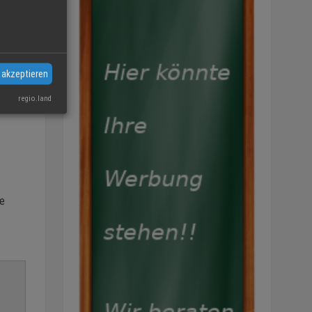
 akzeptieren
regio.land
ge