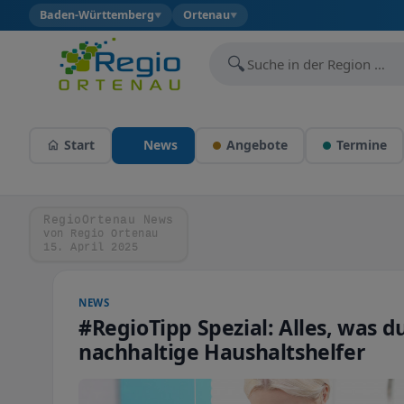
Baden-Württemberg
Ortenau
▼
▼
🔍
Start
News
Angebote
Termine
RegioOrtenau News
von Regio Ortenau
15. April 2025
NEWS
#RegioTipp Spezial: Alles, was d
nachhaltige Haushaltshelfer