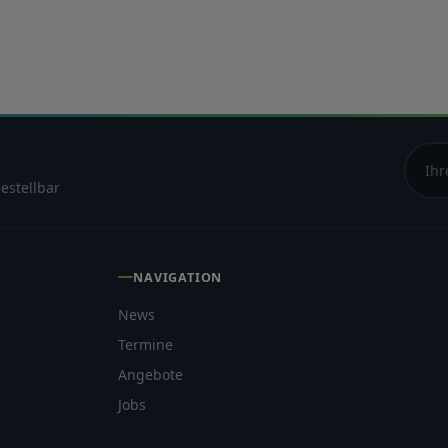
: von kostenlosen Adresseinträgen bis zu personalisierten Marketinglösungen
 Beratung. Jetzt anrufen: 07822-437350
estellbar
NAVIGATION
News
Termine
Angebote
Jobs