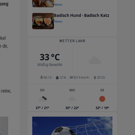
gung
News
Badisch Hund - Badisch Katz
News
ikel
WETTER LAHR
 dir,
d
33 °C
Mäßig Bewölkt
06:12
12 %
SO 5 km/h
20:55
SO
MO
DI
reine,
37° / 21°
35° / 22°
32° / 19°