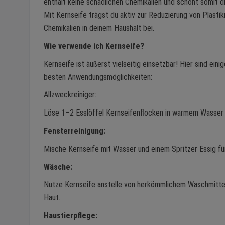
enthält keine schädlichen Chemikalien und schont somit d
Mit Kernseife trägst du aktiv zur Reduzierung von Plastik
Chemikalien in deinem Haushalt bei.
Wie verwende ich Kernseife?
Kernseife ist äußerst vielseitig einsetzbar! Hier sind eini
besten Anwendungsmöglichkeiten:
Allzweckreiniger:
Löse 1–2 Esslöffel Kernseifenflocken in warmem Wasser a
Fensterreinigung:
Mische Kernseife mit Wasser und einem Spritzer Essig fü
Wäsche:
Nutze Kernseife anstelle von herkömmlichem Waschmittel. 
Haut.
Haustierpflege: