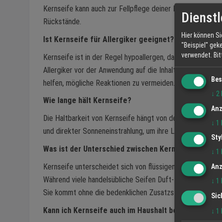
Kernseife kann auch zur Fellpflege deiner Haustiere ein
Dienstl
Rückstände.
Hier können Si
Ist Kernseife für Allergiker geeignet?
"Beispiel" gek
verwendet.
Bi
Kernseife ist in der Regel hypoallergen, da sie keine kün
Allergiker vor der Anwendung auf die Inhaltsstoffe achten
Bes
helfen, mögliche Reaktionen zu vermeiden.
↓
2
Wie lange hält Kernseife?
Anz
Die Haltbarkeit von Kernseife hängt von der Lagerung ab. 
↓
1
und direkter Sonneneinstrahlung, um ihre Langlebigkeit zu
Sty
Was ist der Unterschied zwischen Kernseife und an
↓
1
Kernseife unterscheidet sich von flüssigen Seifen und syn
Anz
Während viele handelsübliche Seifen Duft- und Farbstoffe
↓
1
Sie kommt ohne die bedenklichen Zusatzstoffe aus, die of
Sic
Kann ich Kernseife auch im Haushalt benutzen?
↓
1