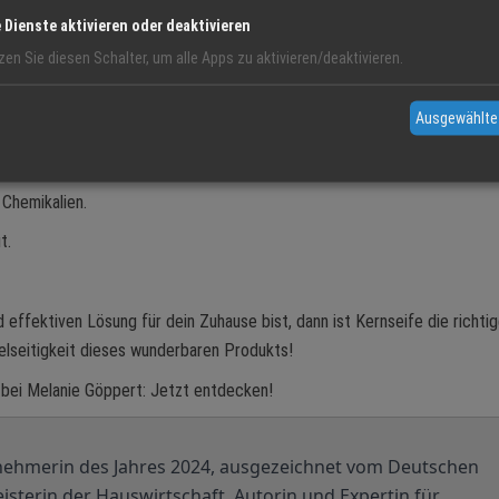
. Ob zum Reinigen von Oberflächen, Geschirr oder als Waschmittel – die
e Dienste aktivieren oder deaktivieren
ltfreundlich, sondern auch besonders sanft zu Haut und Materialien.
zen Sie diesen Schalter, um alle Apps zu aktivieren/deaktivieren.
Ausgewählte
en Fetten.
 Chemikalien.
t.
effektiven Lösung für dein Zuhause bist, dann ist Kernseife die richti
ielseitigkeit dieses wunderbaren Produkts!
 bei Melanie Göppert: Jetzt entdecken!
nehmerin des Jahres 2024, ausgezeichnet vom Deutschen
sterin der Hauswirtschaft, Autorin und Expertin für