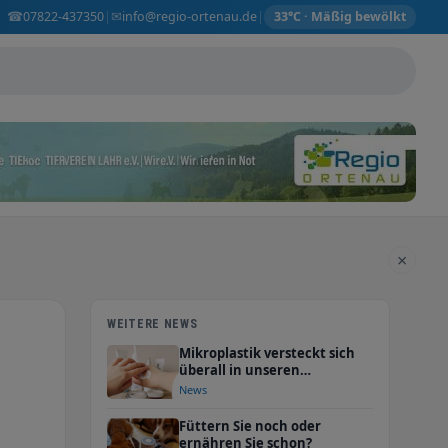
☎
✉
07822-437350
info@regio-ortenau.de
|
|
33°C · Mäßig bewölkt
×
WEITERE NEWS
Mikroplastik versteckt sich
überall in unseren
Badezimmern… und in
News
unserer Haut!
Füttern Sie noch oder
ernähren Sie schon?