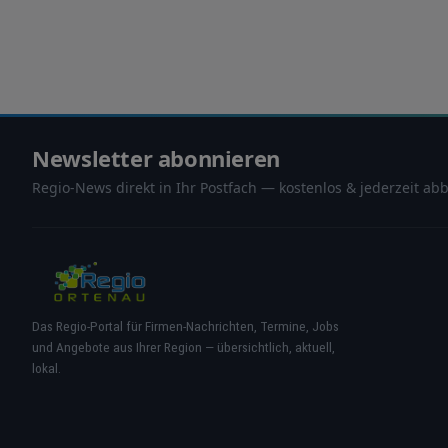
maximale Auffindbarkeit. Seit 2006 in der Region Verlässlicher Partner für Bürger und Unternehmen im Ortenaukreis. Geschäftsinhaber
steigern durch das breite Angebot ihre Reichweite
kommt persönlicher Kundenservice und individuelle
Newsletter abonnieren
Regio-News direkt in Ihr Postfach — kostenlos & jederzeit abb
Das Regio-Portal für Firmen-Nachrichten, Termine, Jobs
und Angebote aus Ihrer Region — übersichtlich, aktuell,
lokal.