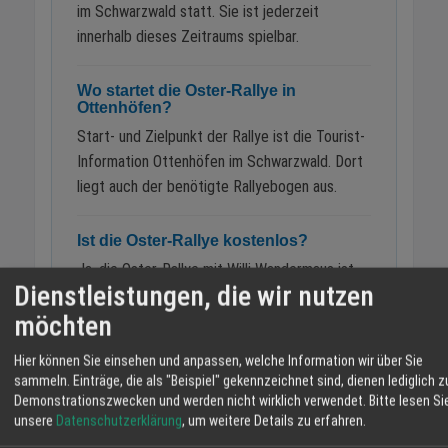
im Schwarzwald statt. Sie ist jederzeit
innerhalb dieses Zeitraums spielbar.
Wo startet die Oster-Rallye in
Ottenhöfen?
Start- und Zielpunkt der Rallye ist die Tourist-
Information Ottenhöfen im Schwarzwald. Dort
liegt auch der benötigte Rallyebogen aus.
Ist die Oster-Rallye kostenlos?
Ja, die Oster-Rallye mit Willi Wandermaus ist
Dienstleistungen, die wir nutzen
kostenlos. Es wird lediglich der Rallyebogen
möchten
benötigt, der bei der Tourist-Information
erhältlich ist.
Hier können Sie einsehen und anpassen, welche Information wir über Sie
sammeln. Einträge, die als "Beispiel" gekennzeichnet sind, dienen lediglich z
Für welches Alter ist die Oster-Rallye
Demonstrationszwecken und werden nicht wirklich verwendet.
Bitte lesen Si
geeignet?
unsere
Datenschutzerklärung
, um weitere Details zu erfahren.
Die Rallye eignet sich besonders für Kinder im