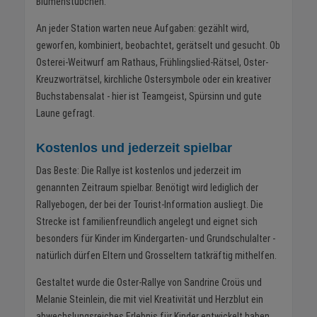
Blumenstübchen.
An jeder Station warten neue Aufgaben: gezählt wird,
geworfen, kombiniert, beobachtet, gerätselt und gesucht. Ob
Osterei-Weitwurf am Rathaus, Frühlingslied-Rätsel, Oster-
Kreuzworträtsel, kirchliche Ostersymbole oder ein kreativer
Buchstabensalat - hier ist Teamgeist, Spürsinn und gute
Laune gefragt.
Kostenlos und jederzeit spielbar
Das Beste: Die Rallye ist kostenlos und jederzeit im
genannten Zeitraum spielbar. Benötigt wird lediglich der
Rallyebogen, der bei der Tourist-Information ausliegt. Die
Strecke ist familienfreundlich angelegt und eignet sich
besonders für Kinder im Kindergarten- und Grundschulalter -
natürlich dürfen Eltern und Grosseltern tatkräftig mithelfen.
Gestaltet wurde die Oster-Rallye von Sandrine Croüs und
Melanie Steinlein, die mit viel Kreativität und Herzblut ein
abwechslungsreiches Erlebnis für Kinder entwickelt haben.