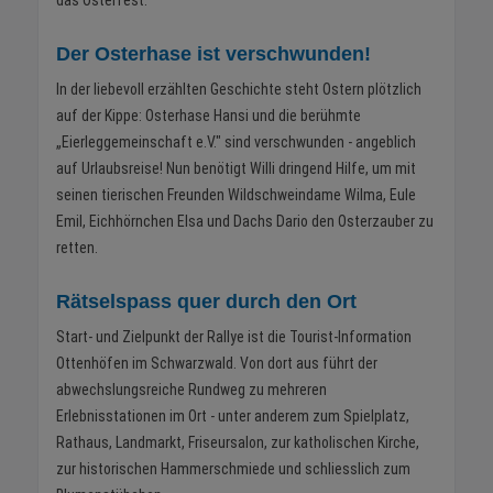
Der Osterhase ist verschwunden!
In der liebevoll erzählten Geschichte steht Ostern plötzlich
auf der Kippe: Osterhase Hansi und die berühmte
„Eierleggemeinschaft e.V." sind verschwunden - angeblich
auf Urlaubsreise! Nun benötigt Willi dringend Hilfe, um mit
seinen tierischen Freunden Wildschweindame Wilma, Eule
Emil, Eichhörnchen Elsa und Dachs Dario den Osterzauber zu
retten.
Rätselspass quer durch den Ort
Start- und Zielpunkt der Rallye ist die Tourist-Information
Ottenhöfen im Schwarzwald. Von dort aus führt der
abwechslungsreiche Rundweg zu mehreren
Erlebnisstationen im Ort - unter anderem zum Spielplatz,
Rathaus, Landmarkt, Friseursalon, zur katholischen Kirche,
zur historischen Hammerschmiede und schliesslich zum