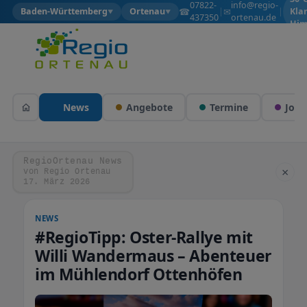
07822-
info@regio-
☎
✉
Baden-Württemberg
Ortenau
|
|
Kla
▼
▼
437350
ortenau.de
Him
News
Angebote
Termine
Jobs
RegioOrtenau News
×
von Regio Ortenau
17. März 2026
NEWS
#RegioTipp: Oster-Rallye mit
Willi Wandermaus – Abenteuer
im Mühlendorf Ottenhöfen