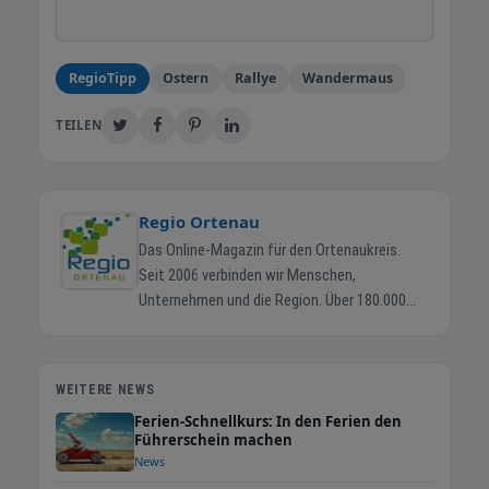
RegioTipp
Ostern
Rallye
Wandermaus
TEILEN
Regio Ortenau
Das Online-Magazin für den Ortenaukreis.
Seit 2006 verbinden wir Menschen,
Unternehmen und die Region. Über 180.000
Ortenauer erreichen wir jeden Monat. Regio-
Ortenau.de ist das zentrale Online-Magazin
für den Ortenaukreis. Bürger finden hier
WEITERE NEWS
aktuelle Termine, Veranstaltungen, lokale
Ferien-Schnellkurs: In den Ferien den
Angebote und Marktinformationen. Betrieben
Führerschein machen
wird das Magazin von der Regio Media eG in
News
Kappel-Grafenhausen. 43.000+ Facebook-