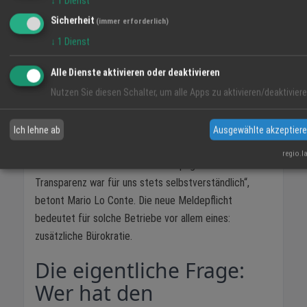
↓
1
Dienst
ihre Preise künftig in einem zentralen Register melden
Sicherheit
(immer erforderlich)
müssen – für mehr Vergleichbarkeit und Transparenz.
↓
1
Dienst
Für viele seriöse Betriebe ist das längst
selbstverständlich.
Alle Dienste aktivieren oder deaktivieren
Nutzen Sie diesen Schalter, um alle Apps zu aktivieren/deaktiviere
„Zur Preisgestaltung ist festzuhalten, dass in unserem
Betrieb seit über 20 Jahren – ich bin seit 2003
selbstständig – vollständige Transparenz herrscht.
Ich lehne ab
Ausgewählte akzeptier
Sämtliche Preise sind jederzeit offen und
regio.l
nachvollziehbar auf unserer Homepage einsehbar.
Transparenz war für uns stets selbstverständlich“,
betont Mario Lo Conte. Die neue Meldepflicht
bedeutet für solche Betriebe vor allem eines:
zusätzliche Bürokratie.
Die eigentliche Frage:
Wer hat den