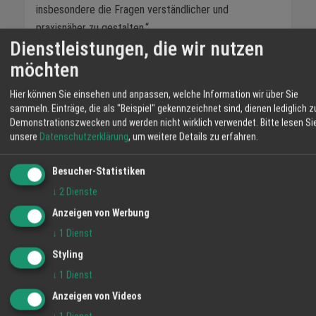
insbesondere die Fragen verständlicher und
praxisnäher zu gestalten.“
Dienstleistungen, die wir nutzen
Auch die strenge Fehlergrenze bei der Theorieprüfung
möchten
wird hinterfragt: „Derzeit führt bereits eine geringe
Anzahl von Fehlerpunkten dazu, dass Prüflinge
Hier können Sie einsehen und anpassen, welche Information wir über Sie
durchfallen. In vielen anderen Weiterbildungen und
sammeln. Einträge, die als "Beispiel" gekennzeichnet sind, dienen lediglich z
Demonstrationszwecken und werden nicht wirklich verwendet.
Bitte lesen Si
Prüfungsformaten gilt eine Bestehensgrenze von etwa
unsere
Datenschutzerklärung
, um weitere Details zu erfahren.
65 bis 70 Prozent. Im Vergleich dazu erscheint die
Regelung bei der Führerschein-Theorieprüfung sehr
Besucher-Statistiken
streng.“
↓
2
Dienste
Preistransparenz: Ein
Anzeigen von Werbung
Aspekt, den
↓
1
Dienst
Fahrschulen bereits
Styling
↓
1
Dienst
leben
Anzeigen von Videos
Ein weiterer Reformpunkt sieht vor, dass Fahrschulen