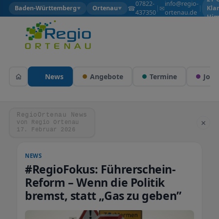
07822-
info@regio-
☎
✉
Baden-Württemberg
Ortenau
|
|
Kla
▼
▼
437350
ortenau.de
Him
News
Angebote
Termine
Jobs
RegioOrtenau News
×
von Regio Ortenau
17. Februar 2026
NEWS
#RegioFokus: Führerschein-
Reform – Wenn die Politik
bremst, statt „Gas zu geben”